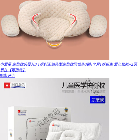
小爱星 定型枕头婴儿0-1岁纠正偏头型定型枕防偏头0到6个月1岁新生 爱心熊款+2调
节柱【可拆洗】
93条评价