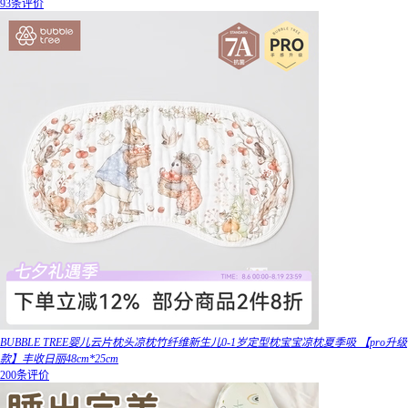
93条评价
BUBBLE TREE婴儿云片枕头凉枕竹纤维新生儿0-1岁定型枕宝宝凉枕夏季吸 【pro升级
款】丰收日丽48cm*25cm
200条评价