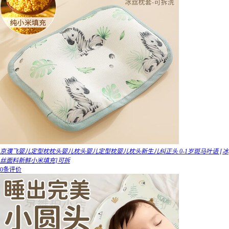
京濮飞婴儿定型枕枕头婴儿枕头婴儿定型枕婴儿枕头新生儿纠正头 0-1岁斑马叶语 [冰
丝面料新鲜小米填充]可拆
0条评价