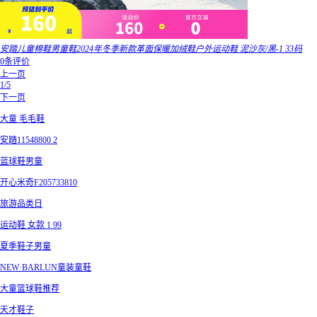
安踏儿童棉鞋男童鞋2024年冬季新款革面保暖加绒鞋户外运动鞋 泥沙灰/黑-1 33码
0条评价
上一页
1/5
下一页
大童 毛毛鞋
安踏11548800 2
蓝球鞋男童
开心米奇F205733810
旅游品类日
运动鞋 女款 1 99
夏季鞋子男童
NEW·BARLUN童装童鞋
大童篮球鞋推荐
天才鞋子