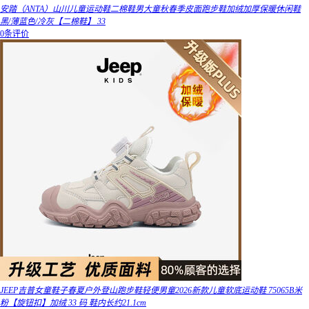
安踏（ANTA）山川儿童运动鞋二棉鞋男大童秋春季皮面跑步鞋加绒加厚保暖休闲鞋
黑/薄蓝色/冷灰【二棉鞋】 33
0条评价
JEEP吉普女童鞋子春夏户外登山跑步鞋轻便男童2026新款儿童软底运动鞋 75065B米
粉【旋钮扣】加绒 33 码 鞋内长约21.1cm