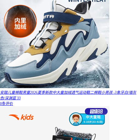
安踏儿童棉鞋男童2026夏季新款中大童加绒透气运动鞋二棉鞋小男孩 -3象牙白/墙灰
色/深渊蓝 33
0条评价