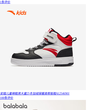
1条评价
安踏儿童棉鞋男大童25冬加绒保暖高帮板鞋A12546901
100条评价