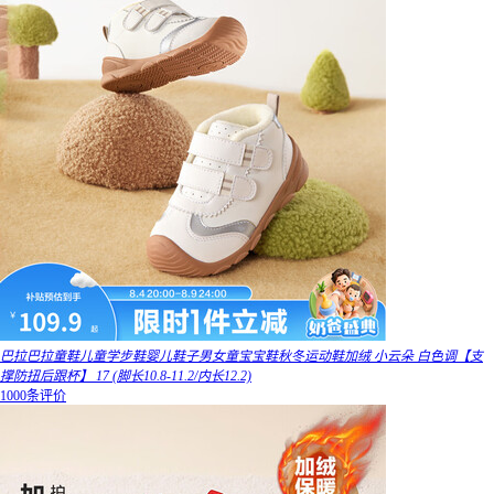
巴拉巴拉童鞋儿童学步鞋婴儿鞋子男女童宝宝鞋秋冬运动鞋加绒 小云朵 白色调【支
撑防扭后跟杯】 17 (脚长10.8-11.2/内长12.2)
1000条评价