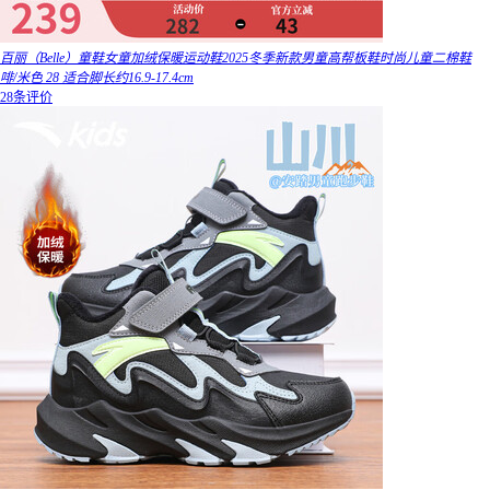
百丽（Belle）童鞋女童加绒保暖运动鞋2025冬季新款男童高帮板鞋时尚儿童二棉鞋
啡/米色 28 适合脚长约16.9-17.4cm
28条评价