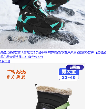
安踏儿童棉鞋男大童鞋2025年秋季防滑高帮加绒保暖户外雪地靴运动鞋子 【店长推
荐】黑/荧光水绿-4 40 脚长约25cm
1条评价