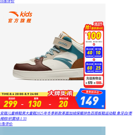
16条评价
安踏儿童棉鞋男大童鞋2025年冬季新款革面加绒保暖拼色百搭板鞋运动鞋 象牙白/枣
褐棕/织雾绿-1 33
1条评价