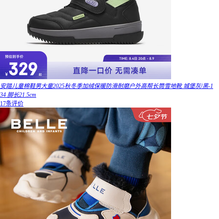
安踏儿童棉鞋男大童2025秋冬季加绒保暖防滑耐磨户外高帮长筒雪地靴 城堡灰/黑-1
34 脚长21.5cm
17条评价