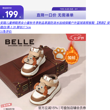
安踏儿童棉鞋男女小童秋冬季新品革面防泼水加绒保暖户外篮球高帮板鞋 【男款】安
踏白/黑-3 28 脚长17.5cm
31条评价