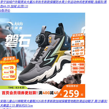
李宁加绒户外鞋男女大童26年秋冬新款保暖防水青少年运动休闲老爹棉鞋 浅烟灰/黑
色44-39 加绒 云顶3 33
0条评价
安踏儿童山川棉鞋男大童鞋2026秋冬季新款加绒保暖雪地靴防滑运动鞋子 黑/沙暴灰/
天幕蓝-2 33 脚长约20.5cm