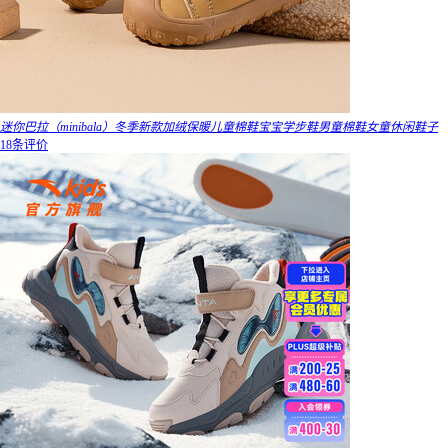
迷你巴拉（minibala）冬季新款加绒保暖儿童棉鞋宝宝学步鞋男童棉鞋女童休闲鞋子
18条评价