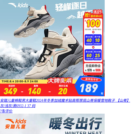
安踏儿童棉鞋男大童鞋2024年冬季加绒魔术贴高帮厚底山脊保暖雪地靴子 【山脊】
灰/浅灰/黑6932-1 37 码
7条评价