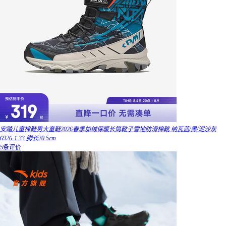
安踏儿童棉鞋男大童鞋2026春季加绒保暖长筒靴子雪地防滑棉靴 纳瓦蓝/黑/泥沙灰
6926-1 33 脚长20.5cm
5条评价