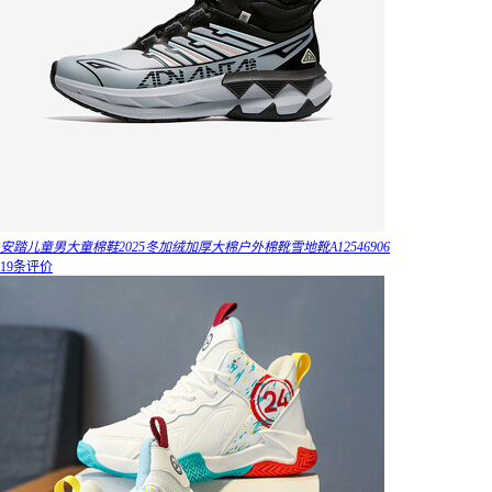
安踏儿童男大童棉鞋2025冬加绒加厚大棉户外棉靴雪地靴A12546906
19条评价