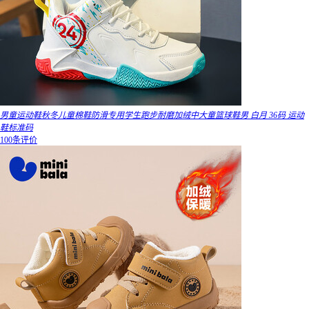
男童运动鞋秋冬儿童棉鞋防滑专用学生跑步耐磨加绒中大童篮球鞋男 白月 36码 运动
鞋标准码
100条评价