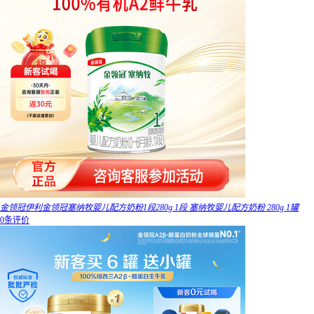
金领冠伊利金领冠塞纳牧婴儿配方奶粉1段280g 1段 塞纳牧婴儿配方奶粉 280g 1罐
0条评价