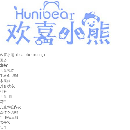
欢喜小熊（huanxixiaoxiong）
更多
童装:
儿童套装
毛衣/针织衫
家居服
外套/大衣
衬衫
儿童T恤
马甲
儿童保暖内衣
连体衣/爬服
礼服/演出服
亲子装
裙子