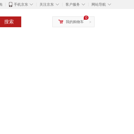
◇
◇
◇
◇
购
手机京东
关注京东
客户服务
网站导航
0
搜索
我的购物车
>