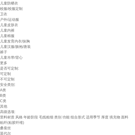
儿童防晒衣
校服/校服定制
卫衣
户外/运动服
儿童皮肤衣
儿童内裤
儿童棉服
儿童发育内衣/抹胸
儿童汉服/旗袍/唐装
裤子
儿童吊带/背心
更多
是否可定制:
可定制
不可定制
安全类别:
A类
B类
C类
其他
高级选项:
里料材质
风格
年龄阶段
毛线粗细
类别
功能
组合形式
适用季节
厚度
填充物
面料
粘纤(粘胶纤维)
桑蚕丝
莫代尔