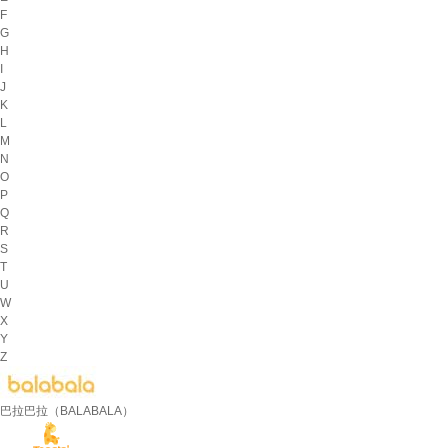
F
G
H
I
J
K
L
M
N
O
P
Q
R
S
T
U
W
X
Y
Z
巴拉巴拉（BALABALA）