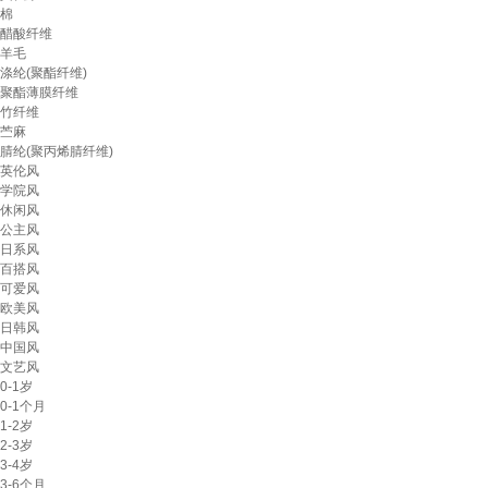
棉
醋酸纤维
羊毛
涤纶(聚酯纤维)
聚酯薄膜纤维
竹纤维
苎麻
腈纶(聚丙烯腈纤维)
英伦风
学院风
休闲风
公主风
日系风
百搭风
可爱风
欧美风
日韩风
中国风
文艺风
0-1岁
0-1个月
1-2岁
2-3岁
3-4岁
3-6个月