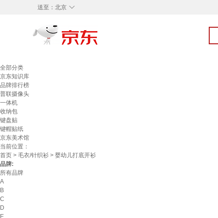
◇
送至：
北京
全部分类
京东知识库
品牌排行榜
普联摄像头
一体机
收纳包
键盘贴
键帽贴纸
京东美术馆
当前位置：
首页
>
毛衣/针织衫
> 婴幼儿打底开衫
品牌:
所有品牌
A
B
C
D
E