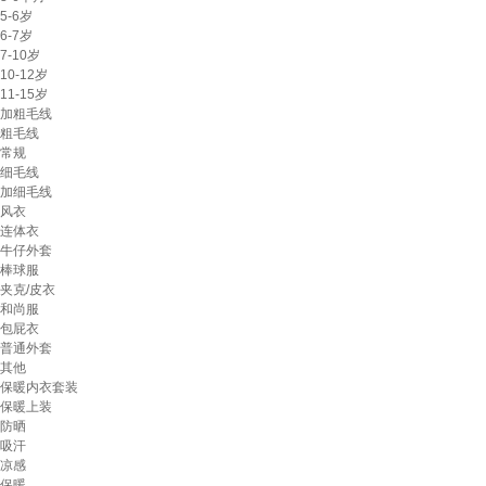
5-6岁
6-7岁
7-10岁
10-12岁
11-15岁
加粗毛线
粗毛线
常规
细毛线
加细毛线
风衣
连体衣
牛仔外套
棒球服
夹克/皮衣
和尚服
包屁衣
普通外套
其他
保暖内衣套装
保暖上装
防晒
吸汗
凉感
保暖