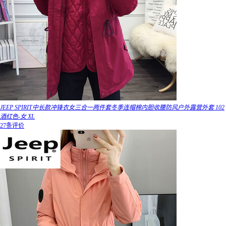
JEEP SPIRIT中长款冲锋衣女三合一两件套冬季连帽棉内胆收腰防风户外露营外套 102
酒红色-女 XL
27条评价