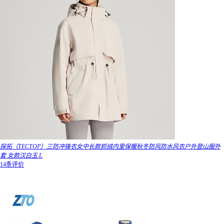
探拓（TECTOP）三防冲锋衣女中长款抓绒内里保暖秋冬防风防水风衣户外登山服外
套 女款汉白玉 L
14条评价