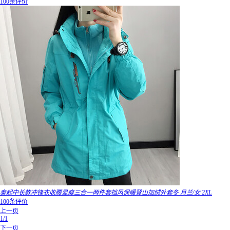
100条评价
泰起中长款冲锋衣收腰显瘦三合一两件套挡风保暖登山加绒外套冬 月兰/女 2XL
100条评价
上一页
1/1
下一页