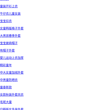
童装开衫上衣
牛仔衣儿童女装
宝宝拉衣
女童韩版格子外套
大男孩春季外套
宝宝披肩帽子
有帽子外套
婴儿运动上衣加厚
精彩童年
中大女童加绒外套
中男童防晒衣
童泰新款
女款秋装外套风衣
毛呢大童
日韩版女冬装外套