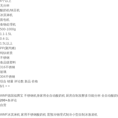
6个以上
无分杯
酸奶机/纳豆机
冰淇淋机
面包机
食物处理机
500-1000g
1.1-1.5L
0.4-1L
1.5L以上
PP(聚丙烯)
纯钛材质
不锈钢
食品级塑料
316不锈钢
玻璃
304不锈钢
综合
销量
评论数
新品
价格
1
/
1
<
>
WMF德国福腾宝 不锈钢机身家用全自动酸奶机 厨房自制发酵多功能分杯 全自动酸奶
200+
条评论
自营
WMF冰淇淋机 家用不锈钢酸奶机 需预冷物理式制冷小型自制冰激凌机