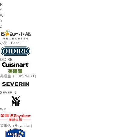
R
S
W
X
Z
小熊（Bear）
OIDIRE
美膳雅（CUISINART）
SEVERIN
WMF
荣事达（Royalstar）