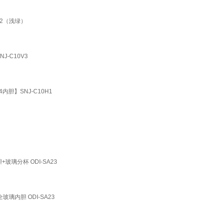
P2（浅绿）
-C10V3
胆】SNJ-C10H1
璃分杯 ODI-SA23
内胆 ODI-SA23