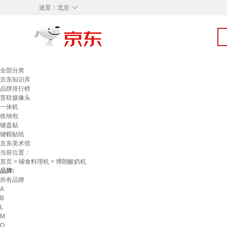
◇
送至：
北京
全部分类
京东知识库
品牌排行榜
普联摄像头
一体机
收纳包
键盘贴
键帽贴纸
京东美术馆
当前位置：
首页
>
辅食料理机
> 博朗酸奶机
品牌:
所有品牌
A
B
L
M
O