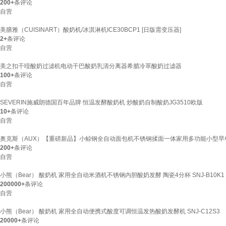
200+
条评论
自营
美膳雅（CUISINART）酸奶机/冰淇淋机ICE30BCP1 [日版需变压器]
2+
条评论
自营
美之扣干噎酸奶过滤机电动干巴酸奶乳清分离器希腊冷萃酸奶过滤器
100+
条评论
自营
SEVERIN施威朗德国百年品牌 恒温发酵酸奶机 炒酸奶自制酸奶JG3510欧版
10+
条评论
自营
奥克斯（AUX）【重磅新品】小鲸钢全自动面包机不锈钢揉面一体家用多功能小型
200+
条评论
自营
小熊（Bear） 酸奶机 家用全自动米酒机不锈钢内胆酸奶发酵 陶瓷4分杯 SNJ-B10K1
200000+
条评论
自营
小熊（Bear） 酸奶机 家用全自动便携式酸度可调恒温发热酸奶发酵机 SNJ-C12S3
20000+
条评论