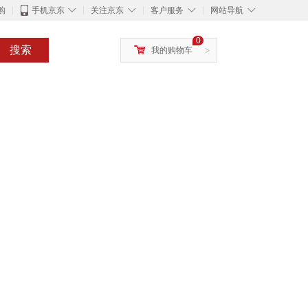
◇
◇
◇
◇
购
手机京东
关注京东
客户服务
网站导航
0
搜索
我的购物车
>