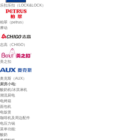
乐扣乐扣（LOCK&LOCK）
柏翠（petrus）
摩动
志高（CHIGO）
美之扣
奥克斯（AUX）
厨房小电:
酸奶机/冰淇淋机
潮流厨电
电烤箱
面包机
电饭煲
咖啡机及周边配件
电压力锅
菜单功能:
酸奶