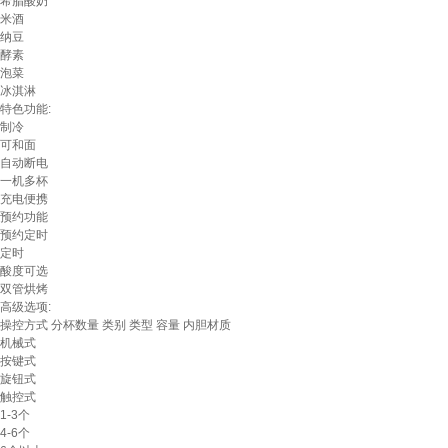
希腊酸奶
米酒
纳豆
酵素
泡菜
冰淇淋
特色功能:
制冷
可和面
自动断电
一机多杯
充电便携
预约功能
预约定时
定时
酸度可选
双管烘烤
高级选项:
操控方式
分杯数量
类别
类型
容量
内胆材质
机械式
按键式
旋钮式
触控式
1-3个
4-6个