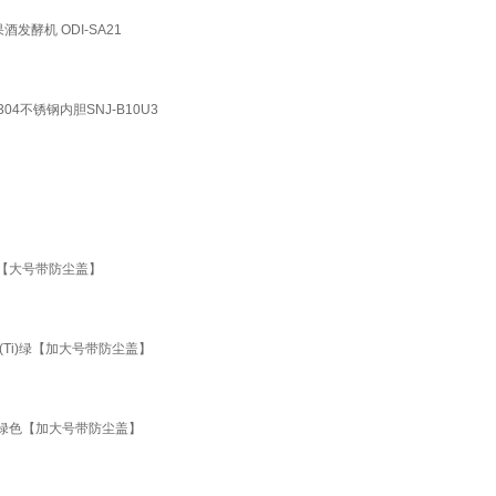
酵机 ODI-SA21
4不锈钢内胆SNJ-B10U3
色【大号带防尘盖】
Ti)绿【加大号带防尘盖】
物绿色【加大号带防尘盖】