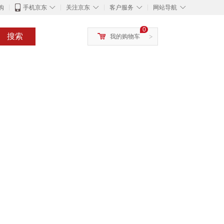
◇
◇
◇
◇
购
手机京东
关注京东
客户服务
网站导航
0
搜索
我的购物车
>