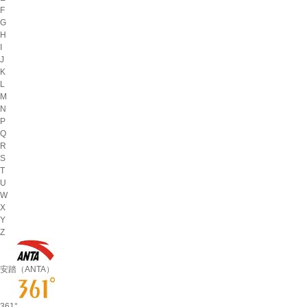
F
G
H
I
J
K
L
M
N
P
Q
R
S
T
U
W
X
Y
Z
安踏（ANTA）
361°