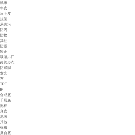
帆布
牛皮
反毛皮
抗菌
易去污
防污
防蚊
其他
防踢
矫正
吸湿排汗
改善步态
防崴脚
发光
布
TPE
IP
合成底
千层底
泡棉
真皮
泡沫
其他
棉布
复合底