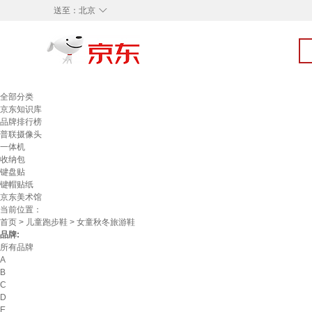
◇
送至：
北京
全部分类
京东知识库
品牌排行榜
普联摄像头
一体机
收纳包
键盘贴
键帽贴纸
京东美术馆
当前位置：
首页
>
儿童跑步鞋
> 女童秋冬旅游鞋
品牌:
所有品牌
A
B
C
D
E