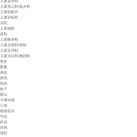
儿童篮球鞋
儿童登山鞋/徒步鞋
儿童鞋配件
儿童训练鞋
凉鞋
儿童拖鞋
皮鞋
儿童帆布鞋
儿童步前鞋/袜鞋
儿童足球鞋
儿童演出鞋/舞蹈鞋
更多
图案:
条纹
拼色
纯色
格子
圆点
卡通动漫
心形
植物花卉
手绘
碎花
涂鸦
迷彩