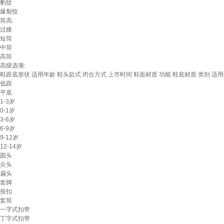
豹纹
爆裂纹
筒高:
过膝
短筒
中筒
高筒
高级选项:
鞋跟底形状
适用年龄
鞋头款式
闭合方式
上市时间
鞋面材质
功能
鞋底材质
类别
适用
低跟
平底
1-3岁
0-1岁
3-6岁
6-9岁
9-12岁
12-14岁
圆头
尖头
扁头
套脚
按扣
套筒
一字式扣带
丁字式扣带