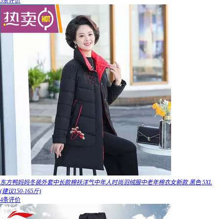
3条评价
东方鸭妈妈冬装外套中长款棉袄洋气中年人时尚羽绒服中老年棉衣女新款 黑色 5XL
(建议150-165斤)
4条评价