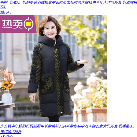
鸭鸭（YAYA）妈妈冬装羽绒服女中长款新国标时尚大棉袄中老年人洋气外套 典雅咖色
2XL
3条评价
东方鸭中年胖妈妈羽绒服中长款棉袄2024新款冬装中老年棉衣女大码外套 秋香格 XL
建议90-120斤