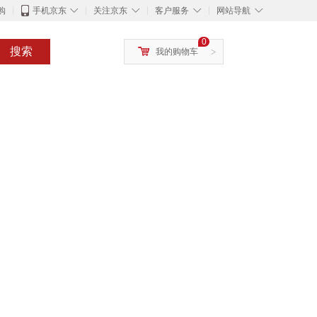
◇
◇
◇
◇
购
手机京东
关注京东
客户服务
网站导航
0
搜索
我的购物车
>