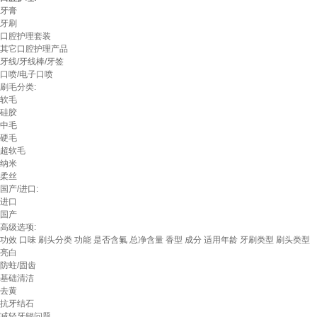
牙膏
牙刷
口腔护理套装
其它口腔护理产品
牙线/牙线棒/牙签
口喷/电子口喷
刷毛分类:
软毛
硅胶
中毛
硬毛
超软毛
纳米
柔丝
国产/进口:
进口
国产
高级选项:
功效
口味
刷头分类
功能
是否含氟
总净含量
香型
成分
适用年龄
牙刷类型
刷头类型
亮白
防蛀/固齿
基础清洁
去黄
抗牙结石
减轻牙龈问题