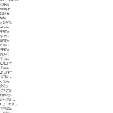
抗敏感
清新口气
防龋齿
清洁
牙龈护理
草莓味
葡萄味
苹果味
薄荷味
柠檬味
树莓味
西瓜味
香蕉味
哈密瓜味
香草味
混合口味
普通刷头
小刷头
宽刷头
指套牙刷
曲面刷头
旋转牙刷头
U形三面刷头
舌苔清洁