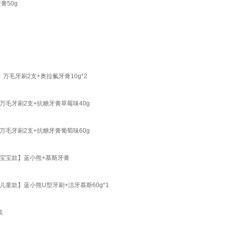
膏50g
】万毛牙刷2支+奥拉氟牙膏10g*2
】万毛牙刷2支+抗糖牙膏草莓味40g
】万毛牙刷2支+抗糖牙膏葡萄味60g
4岁宝宝款】蓝小熊+慕斯牙膏
岁儿童款】蓝小熊U型牙刷+洁牙慕斯60g*1
装