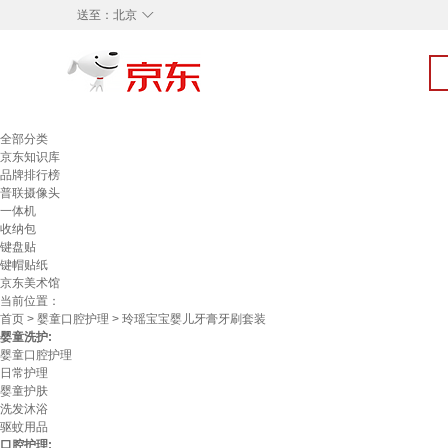
◇
送至：
北京
全部分类
京东知识库
品牌排行榜
普联摄像头
一体机
收纳包
键盘贴
键帽贴纸
京东美术馆
当前位置：
首页
>
婴童口腔护理
> 玲瑶宝宝婴儿牙膏牙刷套装
婴童洗护:
婴童口腔护理
日常护理
婴童护肤
洗发沐浴
驱蚊用品
口腔护理: