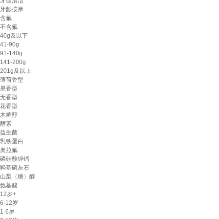
牙缝清洁
牙龈按摩
含氟
不含氟
40g及以下
41-90g
91-140g
141-200g
201g及以上
薄荷香型
果香型
无香型
花香型
木糖醇
酵素
益生菌
乳铁蛋白
奥拉氟
磷硅酸钾钙
羟基磷灰石
‌山梨（糖）醇
氨基酸
12岁+
6-12岁
1-6岁