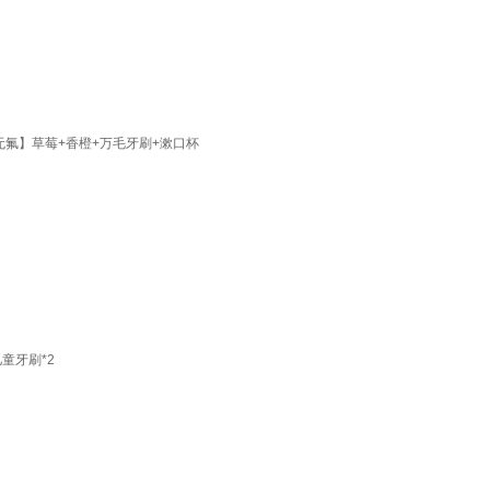
岁无氟】草莓+香橙+万毛牙刷+漱口杯
儿童牙刷*2