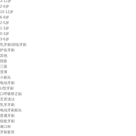
3-12岁
2-6岁
10-12岁
6-9岁
2-5岁
1-3岁
0-3岁
3-6岁
乳牙刷/训练牙刷
护齿牙刷
其他
指套
三面
宽薄
小刷头
电动牙刷
U型牙刷
口呼吸矫正贴
舌苔清洁
乳牙牙刷
电动牙刷刷头
普通牙刷
指套牙刷
漱口杯
牙刷套筒