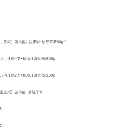
岁儿童款】蓝小熊U型牙刷+洁牙慕斯60g*1
】万毛牙刷2支+抗糖牙膏葡萄味60g
】万毛牙刷2支+抗糖牙膏葡萄味60g
4岁宝宝款】蓝小熊+慕斯牙膏
装
装