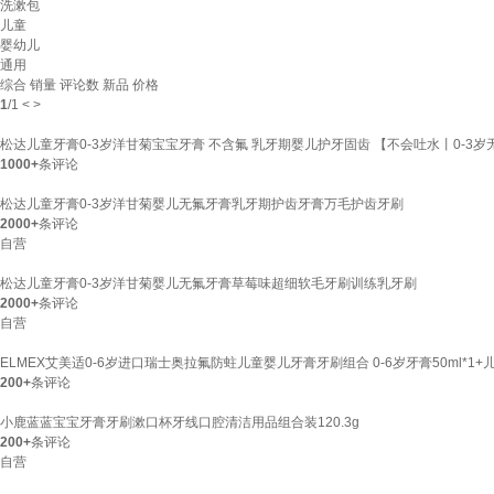
洗漱包
儿童
婴幼儿
通用
综合
销量
评论数
新品
价格
1
/
1
<
>
松达儿童牙膏0-3岁洋甘菊宝宝牙膏 不含氟 乳牙期婴儿护牙固齿 【不会吐水丨0-3
1000+
条评论
松达儿童牙膏0-3岁洋甘菊婴儿无氟牙膏乳牙期护齿牙膏万毛护齿牙刷
2000+
条评论
自营
松达儿童牙膏0-3岁洋甘菊婴儿无氟牙膏草莓味超细软毛牙刷训练乳牙刷
2000+
条评论
自营
ELMEX艾美适0-6岁进口瑞士奥拉氟防蛀儿童婴儿牙膏牙刷组合 0-6岁牙膏50ml*1+
200+
条评论
小鹿蓝蓝宝宝牙膏牙刷漱口杯牙线口腔清洁用品组合装120.3g
200+
条评论
自营