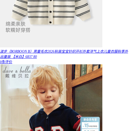
波步（BORBOON B）男童毛衣2026秋装宝宝针织开衫外套洋气上衣儿童衣服秋季外
出童装 【米白】6837 80
0条评价