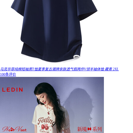
马克华菲纯棉短袖男T恤夏季复古潮牌亲肤透气假两件V领半袖体恤 藏青 2XL
100条评价