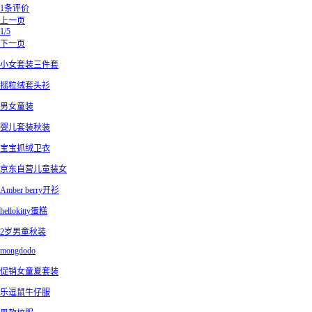
1条评价
上一页
1/5
下一页
小女套装三件套
摇粒绒套头衫
男女童装
婴儿套装秋装
宝宝抓绒卫衣
京东自营儿童装女
Amber berry开衫
hellokitty蛋糕
2岁男童秋装
mongdodo
促销女童夏套装
乐逗鼠牛仔服