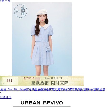
8条评价
紫涵（ZIHAN）紫涵假两件撞色翻领连衣裙女夏季新款甜美单排扣短袖a字短裙 蓝条
S
91条评价