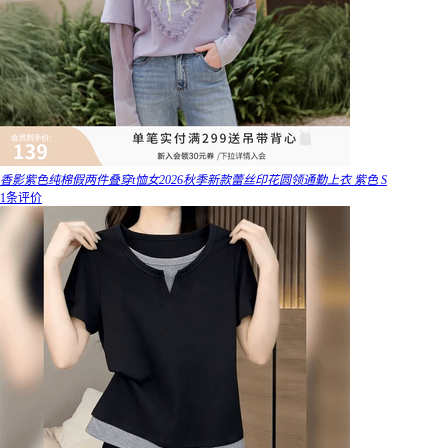
香影紫色纯棉假两件叠穿t恤女2026秋季新款蕾丝印花圆领通勤上衣 紫色 S
1条评价