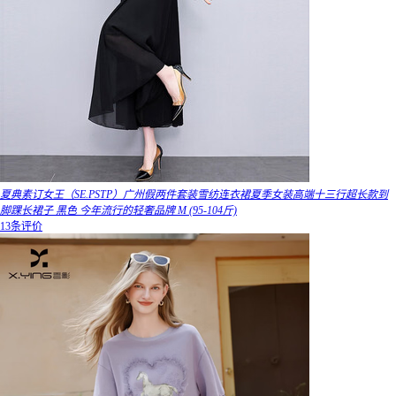
夏典素订女王（SE.PSTP）广州假两件套装雪纺连衣裙夏季女装高端十三行超长款到
脚踝长裙子 黑色 今年流行的轻奢品牌 M (95-104斤)
13条评价