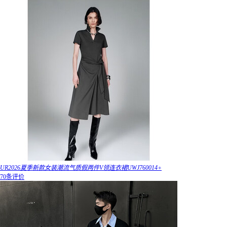
UR2026夏季新款女装潮流气质假两件V领连衣裙UWJ760014+
70条评价