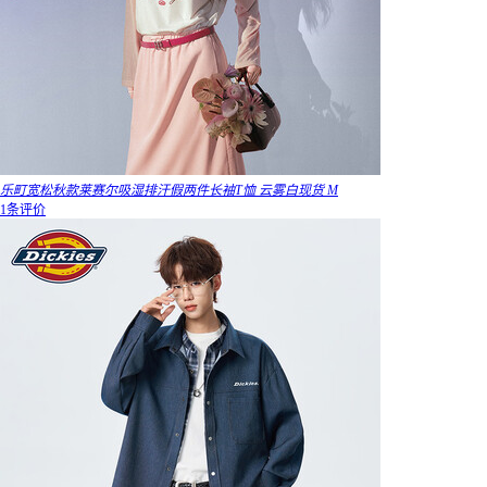
乐町宽松秋款莱赛尔吸湿排汗假两件长袖T恤 云雾白现货 M
1条评价