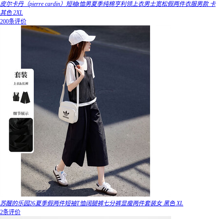
皮尔卡丹（pierre cardin）短袖t恤男夏季纯棉亨利领上衣男士宽松假两件衣服男款 卡
其色 2XL
200条评价
苏醒的乐园26夏季假两件短袖T恤阔腿裤七分裤显瘦两件套装女 黑色 XL
2条评价