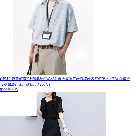
OEMG 韩系假两件V领条纹短袖衬衫男士夏季宽松百搭松弛感潮流上衣T恤 浅蓝色
【高品质】 XL [建议110-130斤]
5000条评价