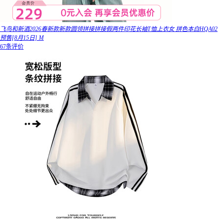
飞鸟和新酒2026春新款新款圆领拼接拼接假两件印花长袖T恤上衣女 拼色本白HQA02
预售[8月15日] M
67条评价