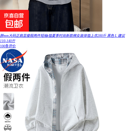
胖mm大码正肩显瘦假两件短袖t恤夏季时尚新款棉女装体恤上衣200斤 黑色 L 建议
110-140斤
100条评价