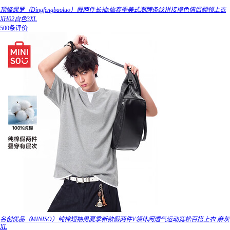
顶峰保罗（Dingfengbaoluo）假两件长袖t恤春季美式潮牌条纹拼接撞色情侣翻领上衣
XH02白色3XL
500条评价
名创优品（MINISO）纯棉短袖男夏季新款假两件V领休闲透气运动宽松百搭上衣 麻灰
XL