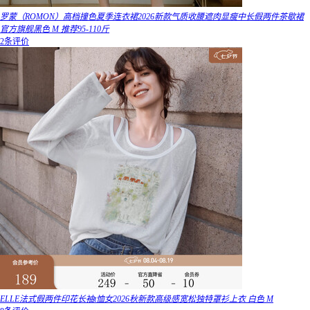
罗蒙（ROMON）高档撞色夏季连衣裙2026新款气质收腰遮肉显瘦中长假两件茶歇裙
官方旗舰黑色 M 推荐95-110斤
2条评价
ELLE法式假两件印花长袖t恤女2026秋新款高级感宽松独特罩衫上衣 白色 M