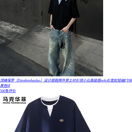
顶峰保罗（Dingfengbaoluo）设计感假两件男士衬衫领小众高级感polo衫宽松短袖FT88
黑色M
500条评价