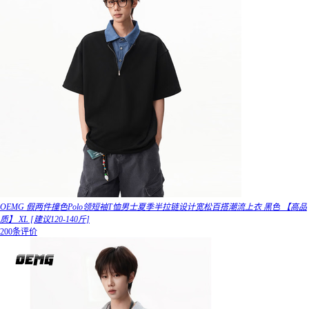
OEMG 假两件撞色Polo领短袖T恤男士夏季半拉链设计宽松百搭潮流上衣 黑色 【高品
质】 XL [建议120-140斤]
200条评价