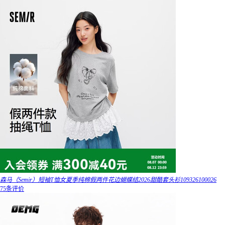
森马（Semir）短袖T恤女夏季纯棉假两件花边蝴蝶结2026甜酷套头衫109326100026
75条评价