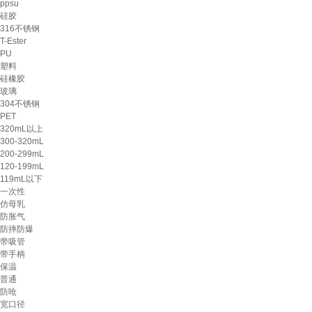
ppsu
硅胶
316不锈钢
T-Ester
PU
塑料
硅橡胶
玻璃
304不锈钢
PET
320mL以上
300-320mL
200-299mL
120-199mL
119mL以下
一次性
仿母乳
防胀气
防摔防爆
带吸管
带手柄
保温
普通
防呛
宽口径