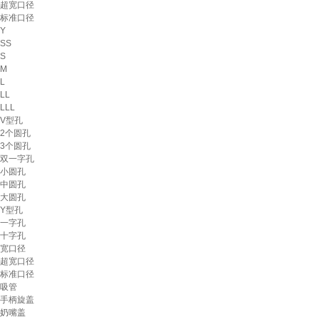
超宽口径
标准口径
Y
SS
S
M
L
LL
LLL
V型孔
2个圆孔
3个圆孔
双一字孔
小圆孔
中圆孔
大圆孔
Y型孔
一字孔
十字孔
宽口径
超宽口径
标准口径
吸管
手柄旋盖
奶嘴盖