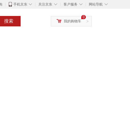
◇
◇
◇
◇
购
手机京东
关注京东
客户服务
网站导航
0
搜索
我的购物车
>