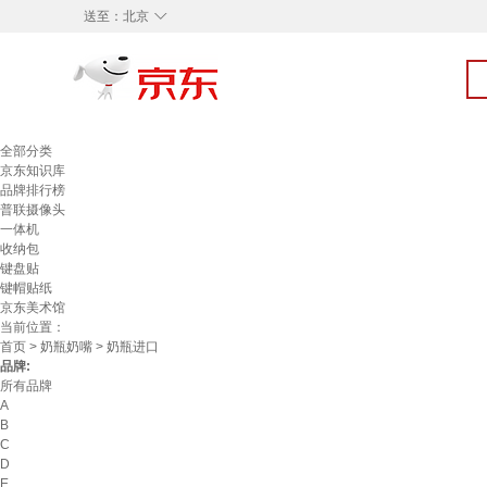
◇
送至：
北京
全部分类
京东知识库
品牌排行榜
普联摄像头
一体机
收纳包
键盘贴
键帽贴纸
京东美术馆
当前位置：
首页
>
奶瓶奶嘴
> 奶瓶进口
品牌:
所有品牌
A
B
C
D
E