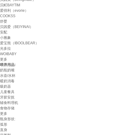
贝町BAYTIM
爱得利（evorie）
COOKSS
舒婴
贝因爱（BEIYINAI）
安配
小雅象
爱宝熊（IBOOLBEAR）
光多拉
WOIBABY
更多
喂养用品:
奶瓶奶嘴
水壶/水杯
暖奶消毒
吸奶器
儿童餐具
牙胶安抚
辅食料理机
食物存储
更多
瓶身形状:
弧形
直身