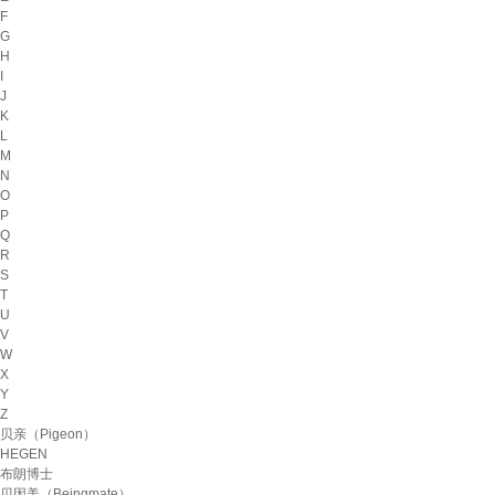
F
G
H
I
J
K
L
M
N
O
P
Q
R
S
T
U
V
W
X
Y
Z
贝亲（Pigeon）
HEGEN
布朗博士
贝因美（Beingmate）