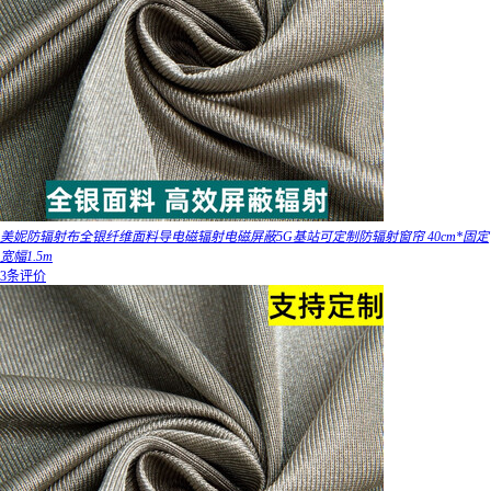
美妮防辐射布全银纤维面料导电磁辐射电磁屏蔽5G基站可定制防辐射窗帘 40cm*固定
宽幅1.5m
3条评价