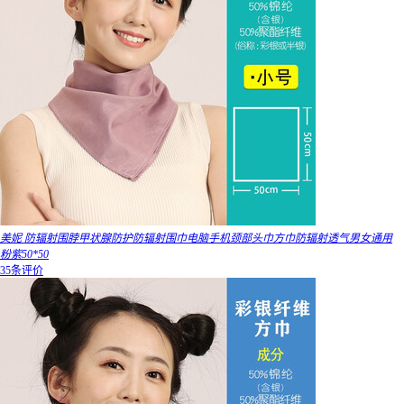
美妮 防辐射围脖甲状腺防护防辐射围巾电脑手机颈部头巾方巾防辐射透气男女通用
粉紫50*50
35条评价