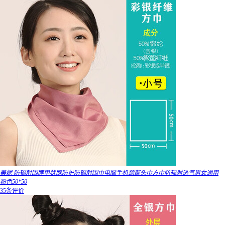
美妮 防辐射围脖甲状腺防护防辐射围巾电脑手机颈部头巾方巾防辐射透气男女通用
粉色50*50
35条评价