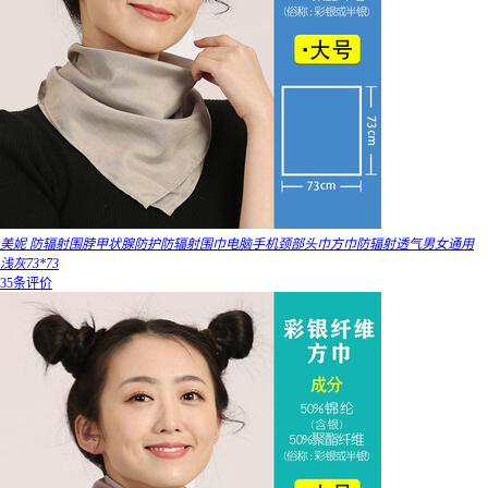
美妮 防辐射围脖甲状腺防护防辐射围巾电脑手机颈部头巾方巾防辐射透气男女通用
浅灰73*73
35条评价