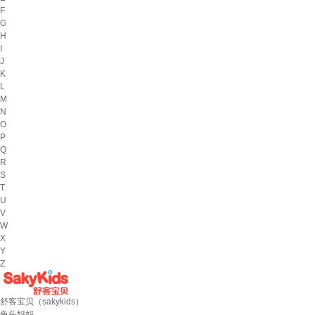
F
G
H
I
J
K
L
M
N
O
P
Q
R
S
T
U
V
W
X
Y
Z
舒客宝贝（sakykids）
兔头妈妈