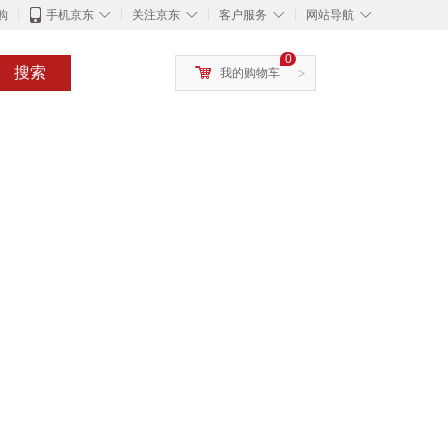
◇
◇
◇
◇
购
手机京东
关注京东
客户服务
网站导航
0
搜索
我的购物车
>