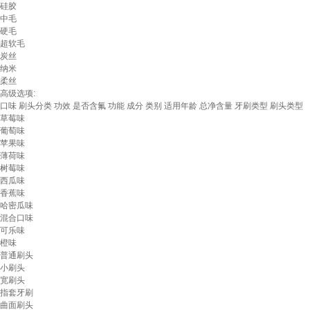
硅胶
中毛
硬毛
超软毛
炭丝
纳米
柔丝
高级选项:
口味
刷头分类
功效
是否含氟
功能
成分
类别
适用年龄
总净含量
牙刷类型
刷头类型
草莓味
葡萄味
苹果味
薄荷味
树莓味
西瓜味
香蕉味
哈密瓜味
混合口味
可乐味
橙味
普通刷头
小刷头
宽刷头
指套牙刷
曲面刷头