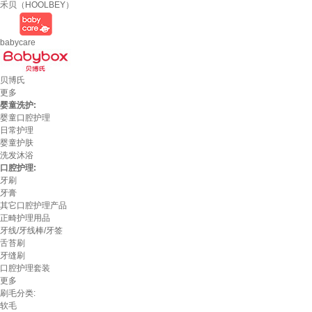
禾贝（HOOLBEY）
babycare
贝博氏
更多
婴童洗护:
婴童口腔护理
日常护理
婴童护肤
洗发沐浴
口腔护理:
牙刷
牙膏
其它口腔护理产品
正畸护理用品
牙线/牙线棒/牙签
舌苔刷
牙缝刷
口腔护理套装
更多
刷毛分类:
软毛