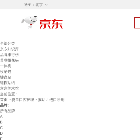
◇
送至：
北京
全部分类
京东知识库
品牌排行榜
普联摄像头
一体机
收纳包
键盘贴
键帽贴纸
京东美术馆
当前位置：
首页
>
婴童口腔护理
> 婴幼儿进口牙刷
品牌:
所有品牌
A
B
C
D
E