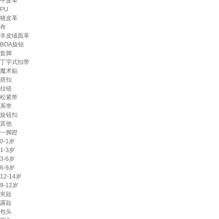
牛皮革
PU
猪皮革
布
羊皮绒面革
BOA旋钮
套脚
丁字式扣带
魔术贴
搭扣
拉链
松紧带
系带
旋钮扣
其他
一脚蹬
0-1岁
1-3岁
3-6岁
6-9岁
12-14岁
9-12岁
夹趾
露趾
包头