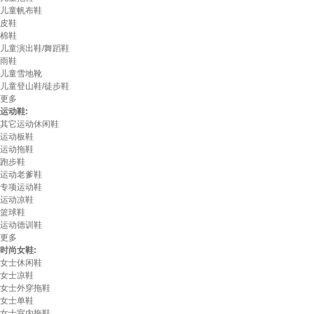
儿童帆布鞋
皮鞋
棉鞋
儿童演出鞋/舞蹈鞋
雨鞋
儿童雪地靴
儿童登山鞋/徒步鞋
更多
运动鞋:
其它运动休闲鞋
运动板鞋
运动拖鞋
跑步鞋
运动老爹鞋
专项运动鞋
运动凉鞋
篮球鞋
运动德训鞋
更多
时尚女鞋:
女士休闲鞋
女士凉鞋
女士外穿拖鞋
女士单鞋
女士室内拖鞋