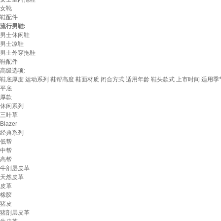
女靴
鞋配件
流行男鞋:
男士休闲鞋
男士凉鞋
男士外穿拖鞋
鞋配件
高级选项:
鞋底厚度
运动系列
鞋帮高度
鞋面材质
闭合方式
适用年龄
鞋头款式
上市时间
适用季
平底
厚款
休闲系列
三叶草
Blazer
经典系列
低帮
中帮
高帮
牛剖层皮革
天然皮革
皮革
橡胶
猪皮
猪剖层皮革