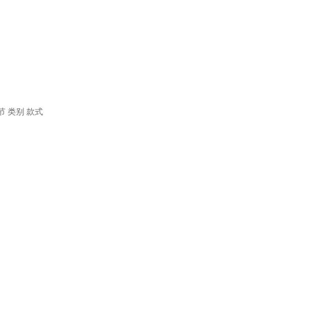
节
类别
款式