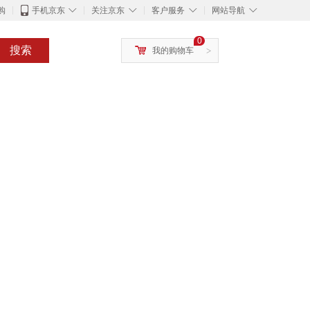
◇
◇
◇
◇
购
手机京东
关注京东
客户服务
网站导航
0
搜索
我的购物车
>