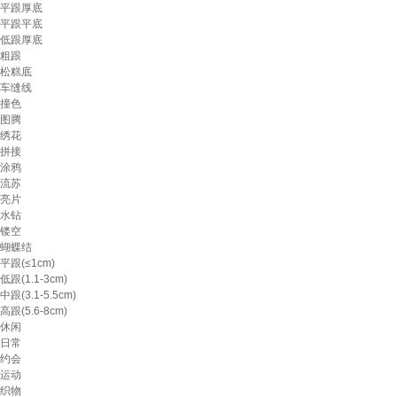
平跟厚底
平跟平底
低跟厚底
粗跟
松糕底
车缝线
撞色
图腾
绣花
拼接
涂鸦
流苏
亮片
水钻
镂空
蝴蝶结
平跟(≤1cm)
低跟(1.1-3cm)
中跟(3.1-5.5cm)
高跟(5.6-8cm)
休闲
日常
约会
运动
织物