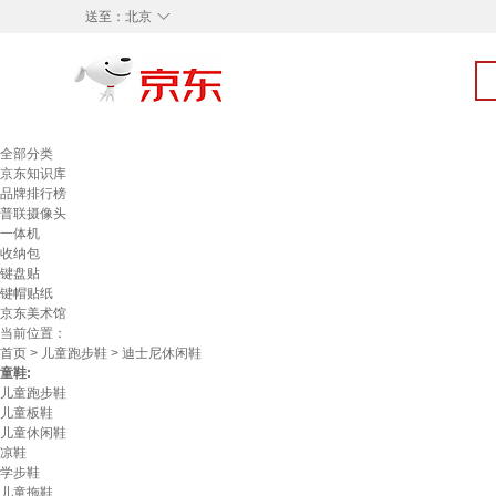
◇
送至：
北京
全部分类
京东知识库
品牌排行榜
普联摄像头
一体机
收纳包
键盘贴
键帽贴纸
京东美术馆
当前位置：
首页
>
儿童跑步鞋
> 迪士尼休闲鞋
童鞋:
儿童跑步鞋
儿童板鞋
儿童休闲鞋
凉鞋
学步鞋
儿童拖鞋