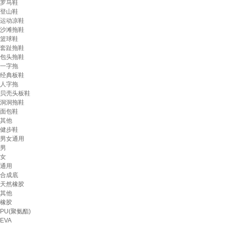
罗马鞋
登山鞋
运动凉鞋
沙滩拖鞋
篮球鞋
套趾拖鞋
包头拖鞋
一字拖
经典板鞋
人字拖
贝壳头板鞋
洞洞拖鞋
面包鞋
其他
健步鞋
男女通用
男
女
通用
合成底
天然橡胶
其他
橡胶
PU(聚氨酯)
EVA