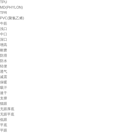
TPU
MD(PHYLON)
TPR
PVC(聚氯乙烯)
牛筋
浅口
中口
深口
增高
耐磨
防滑
防水
轻便
透气
减震
保暖
吸汗
速干
支撑
猫跟
无跟厚底
无跟平底
低跟
平底
平跟