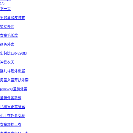
1/5
下一页
男款童款皮肤衣
婴女外套
女童毛长款
颜色外套
史努比LSN8S083
冲锋衣天
婴儿斗篷外出服
男童女童开衫外套
pepevega童装外套
童装外套新款
13周岁正常身高
小上衣外套女秋
女童加棉上衣