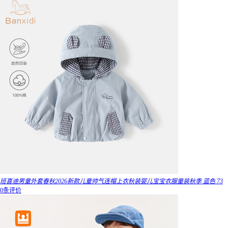
班喜迪男童外套春秋2026新款儿童帅气连帽上衣秋装婴儿宝宝衣服童装秋季 蓝色 73
0条评价