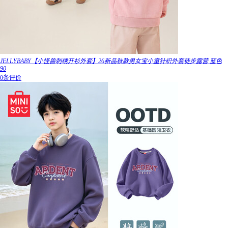
JELLYBABY【小怪兽刺绣开衫外套】26新品秋款男女宝小童针织外套徒步露营 蓝色
90
0条评价