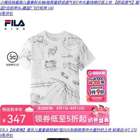
小猪班纳童装儿童春秋长袖t恤男童舒适透气长T中大童纯棉打底上衣 【舒适透气】靛
蓝P白机甲头-藏蓝P飞行机甲 140
0条评价
FILA【丝柔棉】斐乐儿童童装短袖T恤2026秋新款男中大童针织上衣 标准白-WT 170
0条评价