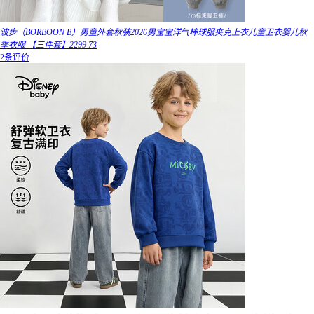
波步（BORBOON B）男童外套秋装2026男宝宝洋气棒球服夹克上衣儿童卫衣婴儿秋
季衣服 【三件套】2299 73
2条评价