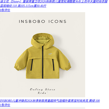
迪士尼（Disney）童装男童卫衣2026秋新款儿童宽松潮酷套头衫上衣中大童时尚衣服
蓝底暗纹 110 高105-115cm重30-40斤
0条评价
INSBOBO儿童冲锋衣2026秋季新款男童超帅气连帽外套男宝时尚夹克 黄绿 100
1条评价