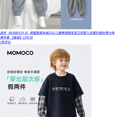
波步（BORBOON B）男童套装秋装2026儿童棒球服宝宝卫衣婴儿衣服外套秋季分体
两件套 【套装】2299 80
1条评价