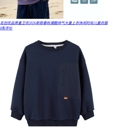
名创优品男童卫衣2026新款春秋潮酷帅气大童上衣休闲时尚儿童衣服
0条评价