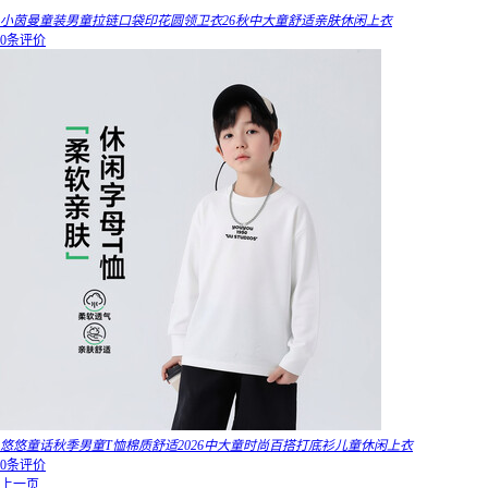
小茵曼童装男童拉链口袋印花圆领卫衣26秋中大童舒适亲肤休闲上衣
0条评价
悠悠童话秋季男童T恤棉质舒适2026中大童时尚百搭打底衫儿童休闲上衣
0条评价
上一页