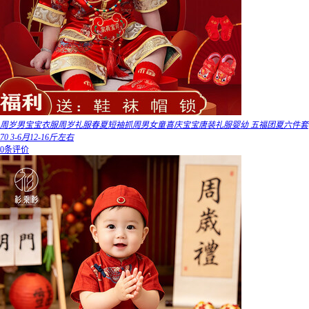
周岁男宝宝衣服周岁礼服春夏短袖抓周男女童喜庆宝宝唐装礼服婴幼 五福团夏六件套
70 3-6月12-16斤左右
0条评价