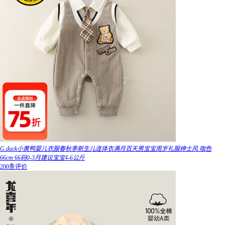
G.duck小黄鸭婴儿衣服春秋季新生儿连体衣满月百天男宝宝周岁礼服绅士风 咖色
66cm 66码0-3月建议宝宝4-6公斤
200条评价