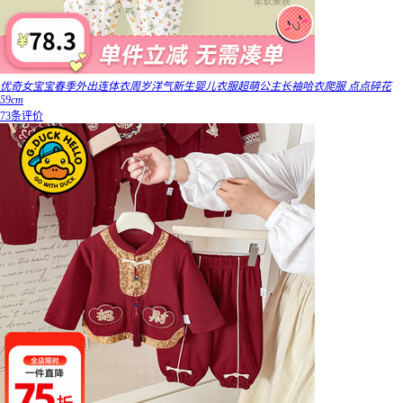
优奇女宝宝春季外出连体衣周岁洋气新生婴儿衣服超萌公主长袖哈衣爬服 点点碎花
59cm
73条评价