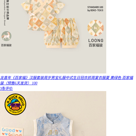
龙喜年《百家福》汉服套装周岁男宝礼服中式生日冠衣抓周宴衣服夏 黄绿色 百家福
骏（预售6天发货） 100
3条评价