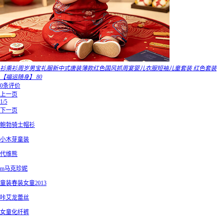
衫乘衫周岁男宝礼服新中式唐装薄款红色国风抓周宴婴儿衣服短袖儿童套装 红色套装
【福运随身】 80
0条评价
上一页
1/5
下一页
鲍勃骑士帽衫
小木芽童装
代维熊
m马克珍妮
童装春装女童2013
咔艾龙蕾丝
女童化纤裤