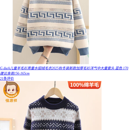
G.duck儿童羊毛衫男童水貂绒毛衣2025秋冬装新款加厚毛衫洋气中大童套头 蓝色 170
建议身高156-165cm
21条评价