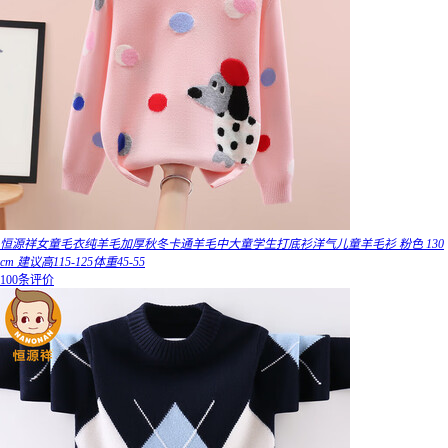
恒源祥女童毛衣纯羊毛加厚秋冬卡通羊毛中大童学生打底衫洋气儿童羊毛衫 粉色 130
cm 建议高115-125体重45-55
100条评价