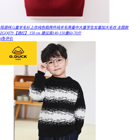
恒源祥儿童羊毛衫上衣纯色假两件纯羊毛男童中大童学生女童加大毛衣 主图款
ZGQ079【酒红】 150 cm 建议高140-150重60-70斤
4条评价