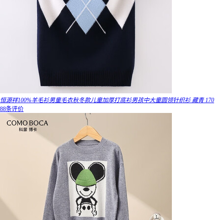
恒源祥100%羊毛衫男童毛衣秋冬款儿童加厚打底衫男孩中大童圆领针织衫 藏青 170
88条评价