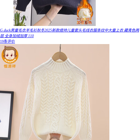
G.duck男童毛衣羊毛衫秋冬2025新款痞帅儿童套头毛线衣服条纹中大童上衣 藏青色两
层 全身加绒加厚 110
19条评价