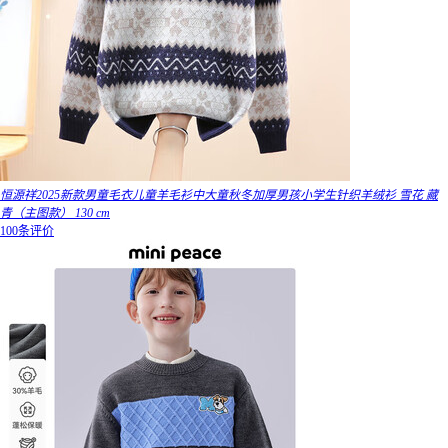
恒源祥2025新款男童毛衣儿童羊毛衫中大童秋冬加厚男孩小学生针织羊绒衫 雪花 藏
青（主图款） 130 cm
100条评价