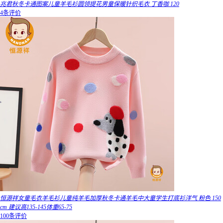
兆君秋冬卡通图案儿童羊毛衫圆领提花男童保暖针织毛衣 丁香咖 120
4条评价
恒源祥女童毛衣羊毛衫儿童纯羊毛加厚秋冬卡通羊毛中大童学生打底衫洋气 粉色 150
cm 建议高135-145体重65-75
100条评价