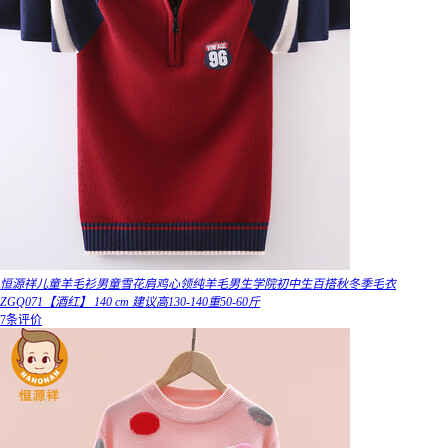
恒源祥儿童羊毛衫男童雪花肩鸡心领纯羊毛男生学院初中生百搭秋冬季毛衣
ZGQ071【酒红】 140 cm 建议高130-140重50-60斤
7条评价