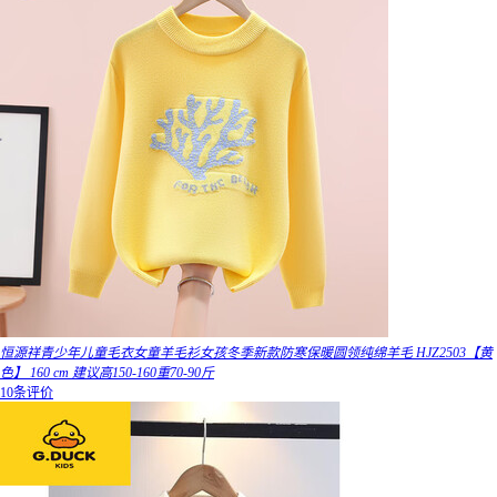
恒源祥青少年儿童毛衣女童羊毛衫女孩冬季新款防寒保暖圆领纯绵羊毛 HJZ2503【黄
色】 160 cm 建议高150-160重70-90斤
10条评价