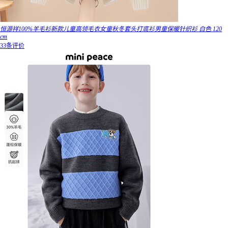
恒源祥100%羊毛衫新款儿童高领毛衣女童秋冬套头打底衫男童保暖针织衫 白色 120
cm
33条评价