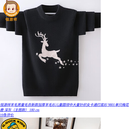
恒源祥羊毛男童毛衣新款加厚羊毛衫儿童圆领中大童针织女卡通打底衫 9801单只梅花
鹿 深灰（主图款） 180 cm
19条评价