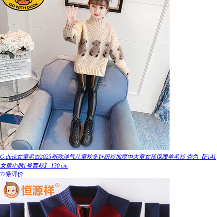
G.duck女童毛衣2025新款洋气儿童秋冬针织衫加厚中大童女孩保暖羊毛衫 杏色【F141
女童小熊1号套衫】 130 cm
72条评价