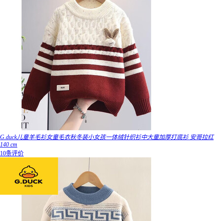
G.duck儿童羊毛衫女童毛衣秋冬装小女孩一体绒针织衫中大童加厚打底衫 安哥拉红
140 cm
10条评价