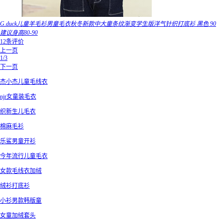
G.duck儿童羊毛衫男童毛衣秋冬新款中大童条纹渐变学生版洋气针织打底衫 黑色 90
建议身高80-90
12条评价
上一页
1/3
下一页
杰小杰儿童毛线衣
njr女童装毛衣
织新生儿毛衣
棉麻毛衫
乐鲨男童开衫
今年流行儿童毛衣
女款毛线衣加绒
绒衫打底衫
小衫男款韩版童
女童加绒套头