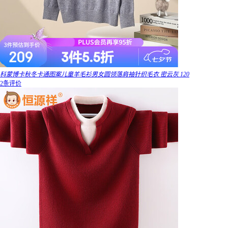
科蒙博卡秋冬卡通图案儿童羊毛衫男女圆领落肩袖针织毛衣 密云灰 120
2条评价