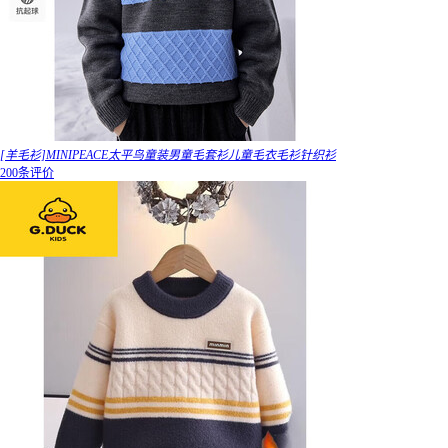
[羊毛衫]MINIPEACE太平鸟童装男童毛套衫儿童毛衣毛衫针织衫
200条评价