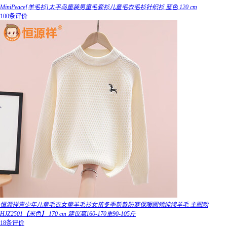
MiniPeace[羊毛衫]太平鸟童装男童毛套衫儿童毛衣毛衫针织衫 蓝色 120 cm
100条评价
恒源祥青少年儿童毛衣女童羊毛衫女孩冬季新款防寒保暖圆领纯绵羊毛 主图款
HJZ2501【米色】 170 cm 建议高160-170重90-105斤
18条评价