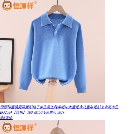
恒源祥童装男孩菱形格子学生男生纯羊毛中大童毛衣儿童羊毛衫上衣高中生
BQ2584【蓝色】 160 高150-160重70-90斤
4条评价