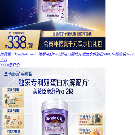
美赞臣（MeadJohnson）港版亲舒Pro2段进口婴幼儿适度水解奶粉 800g*6罐箱装 6-12
个月
20000条评价