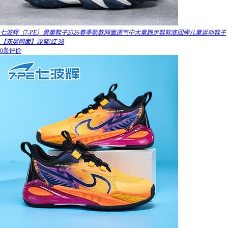
七波辉（7-PE）男童鞋子2026春季新款网面透气中大童跑步鞋软底回弹儿童运动鞋子
【双层网面】深蓝/红 38
0条评价