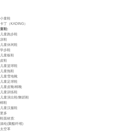
小童鞋
卡丁（KADING）
童鞋:
儿童跑步鞋
凉鞋
儿童休闲鞋
学步鞋
儿童板鞋
皮鞋
儿童篮球鞋
儿童拖鞋
儿童雪地靴
儿童足球鞋
儿童皮靴/棉靴
儿童训练鞋
儿童演出鞋/舞蹈鞋
棉鞋
儿童汉服鞋
更多
鞋面材质:
涤纶(聚酯纤维)
太空革