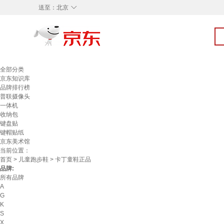
◇
送至：
北京
全部分类
京东知识库
品牌排行榜
普联摄像头
一体机
收纳包
键盘贴
键帽贴纸
京东美术馆
当前位置：
首页
>
儿童跑步鞋
> 卡丁童鞋正品
品牌:
所有品牌
A
G
K
S
X