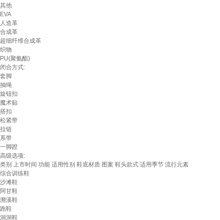
其他
EVA
人造革
合成革
超细纤维合成革
织物
PU(聚氨酯)
闭合方式:
套脚
抽绳
旋钮扣
魔术贴
搭扣
松紧带
拉链
系带
一脚蹬
高级选项:
类别
上市时间
功能
适用性别
鞋底材质
图案
鞋头款式
适用季节
流行元素
综合训练鞋
沙滩鞋
阿甘鞋
溯溪鞋
跑鞋
洞洞鞋