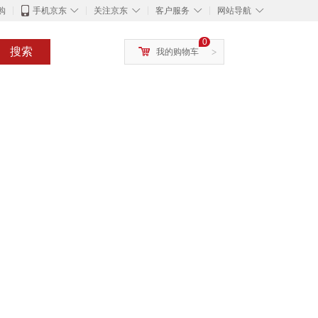
◇
◇
◇
◇
购
手机京东
关注京东
客户服务
网站导航
0
搜索
我的购物车
>