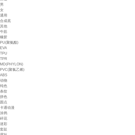
男
女
通用
合成底
其他
牛筋
橡胶
PU(聚氨酯)
EVA
TPU
TPR
MD(PHYLON)
PVC(聚氯乙烯)
ABS
动物
纯色
条纹
拼色
圆点
卡通动漫
涂鸦
碎花
迷彩
套趾
露趾