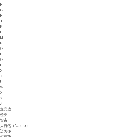
F
G
H
J
K
L
M
N
O
P
Q
R
S
T
U
W
X
Y
Z
宜品达
橙央
智宙
大自然（Nature）
迈恻亦
何佳功