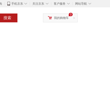
◇
◇
◇
◇
购
手机京东
关注京东
客户服务
网站导航
0
搜索
我的购物车
>