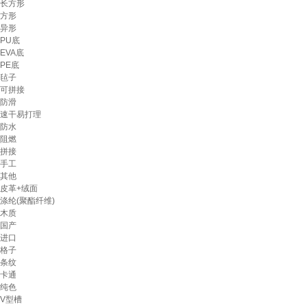
长方形
方形
异形
PU底
EVA底
PE底
毡子
可拼接
防滑
速干易打理
防水
阻燃
拼接
手工
其他
皮革+绒面
涤纶(聚酯纤维)
木质
国产
进口
格子
条纹
卡通
纯色
V型槽