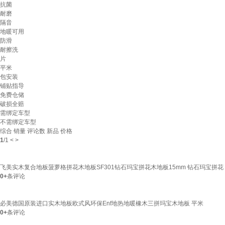
抗菌
耐磨
隔音
地暖可用
防滑
耐擦洗
片
平米
包安装
铺贴指导
免费仓储
破损全赔
需绑定车型
不需绑定车型
综合
销量
评论数
新品
价格
1
/
1
<
>
飞美实木复合地板菠萝格拼花木地板SF301钻石玛宝拼花木地板15mm 钻石玛宝拼花
0+
条评论
必美德国原装进口实木地板欧式风环保Enf地热地暖橡木三拼玛宝木地板 平米
0+
条评论