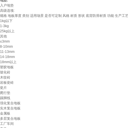
地垫:
入户地垫
高级选项:
规格
地板厚度
类别
适用场景
是否可定制
风格
材质
形状
底背防滑材质
功能
生产工
1kg以下
1-3kg
25kg以上
其他
≤3mm
8-10mm
11-13mm
14-18mm
18mm以上
塑胶地板
玻化砖
木纹砖
岩板瓷砖
瓷片
爬行垫
踢脚线
强化复合地板
实木复合地板
金属板
多层复合地板
工厂车间