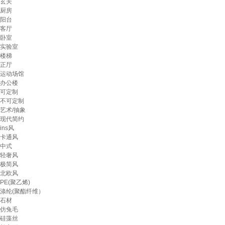
玄关
厨房
阳台
客厅
卧室
实验室
楼梯
正厅
运动场馆
办公楼
可定制
不可定制
艺术/抽象
现代简约
ins风
卡通风
中式
轻奢风
极简风
北欧风
PE(聚乙烯)
涤纶(聚酯纤维）
石材
仿兔毛
硅藻丝