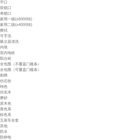
平口
双锁口
单锁口
家用一级(≥6000转)
家用二级(≥4000转)
擦拭
可手洗
吸尘器清洗
内墙
室内地砖
阳台砖
全包围（不覆盖门槛条）
全包围（可覆盖门槛条）
刺绣
仿石纹
纯色
仿实木
磨砂
原木色
黄色系
棕色系
五座车全套
其他
防水
防静电