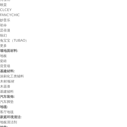
映棠
CLCEY
FANCYCHIC
妙普乐
初伞
昙蓓漫
咏幻
兔宝宝（TUBAO）
更多
墙地面材料:
地板
瓷砖
背景墙
基建材料:
涂刷化工类辅料
木材/板材
木器漆
基建辅料
汽车装饰:
汽车脚垫
地毯:
客厅地毯
家庭环境清洁:
地板清洁剂