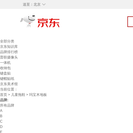
◇
送至：
北京
全部分类
京东知识库
品牌排行榜
普联摄像头
一体机
收纳包
键盘贴
键帽贴纸
京东美术馆
当前位置：
首页
>
儿童拖鞋
> 玛宝木地板
品牌:
所有品牌
A
B
C
D
E