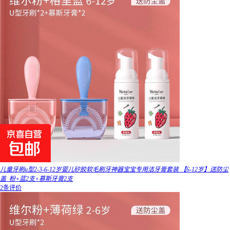
儿童牙刷u型2-3-6-12岁婴儿矽胶软毛刷牙神器宝宝专用洁牙膏套装 【6-12岁】送防尘
盖_粉+蓝2支+慕斯牙膏2支
2条评价