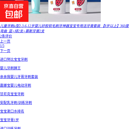
儿童牙刷u型2-3-6-12岁婴儿矽胶软毛刷牙神器宝宝专用洁牙膏套装 【8岁以上】360度
弯曲_蓝+绿2支+慕斯牙膏2支
2条评价
上一页
1/5
下一页
进口努比宝宝牙刷
婴儿牙刷狮王
亲亲我婴儿牙膏牙刷套装
嘉娜宝婴儿电动牙刷
甘尼克宝宝牙刷
安配乳牙刷/训练牙刷
宝宝漱口水排名
宝宝牙膏1岁
进口训练牙刷