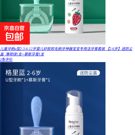
儿童牙刷u型2-3-6-12岁婴儿矽胶软毛刷牙神器宝宝专用洁牙膏套装 【2-6岁】送防尘
盖_薄荷绿1支+慕斯牙膏1支
2条评价