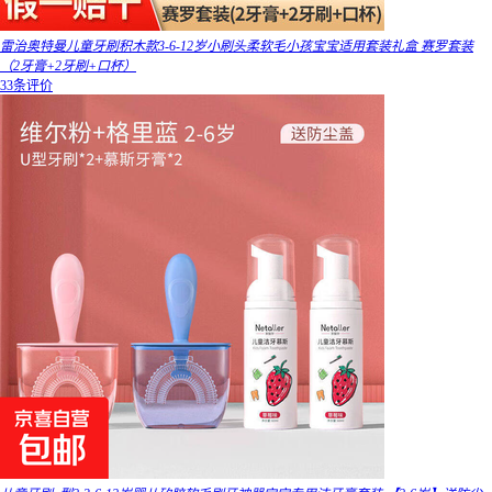
雷治奥特曼儿童牙刷积木款3-6-12岁小刷头柔软毛小孩宝宝适用套装礼盒 赛罗套装
（2牙膏+2牙刷+口杯）
33条评价