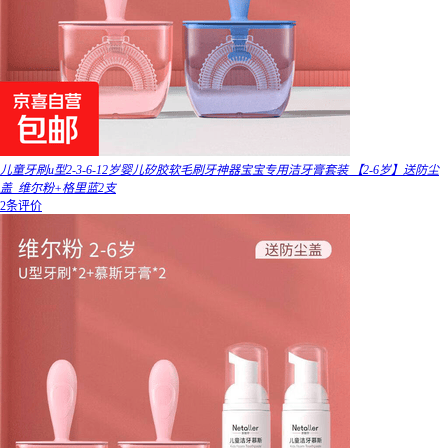
儿童牙刷u型2-3-6-12岁婴儿矽胶软毛刷牙神器宝宝专用洁牙膏套装 【2-6岁】送防尘
盖_维尔粉+格里蓝2支
2条评价