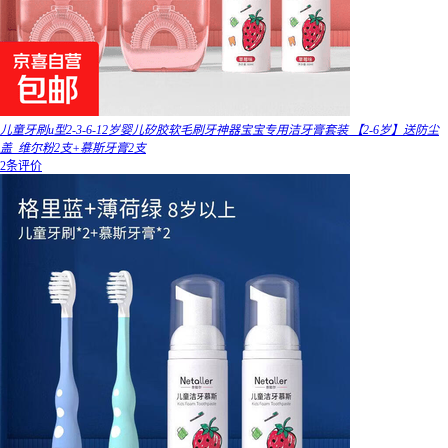
儿童牙刷u型2-3-6-12岁婴儿矽胶软毛刷牙神器宝宝专用洁牙膏套装 【2-6岁】送防尘
盖_维尔粉2支+慕斯牙膏2支
2条评价