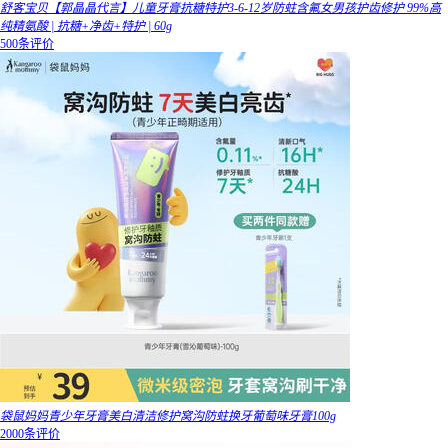
舒客宝贝【郭晶晶代言】儿童牙膏抗糖特护3-6-12岁防蛀含氟女男孩护齿修护 99%高
纯精氨酸 | 抗糖+净齿+特护 | 60g
500条评价
袋鼠妈妈青少年牙膏美白清洁修护窝沟防蛀换牙葡萄味牙膏100g
2000条评价