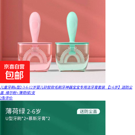
儿童牙刷u型2-3-6-12岁婴儿矽胶软毛刷牙神器宝宝专用洁牙膏套装 【2-6岁】送防尘
盖_维尔粉+薄荷绿2支
2条评价