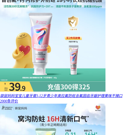
袋鼠妈妈宝宝儿童牙膏3-12岁青少年奥拉氟防蛀含氟固齿牙龈护理果味不辣口
2000条评价