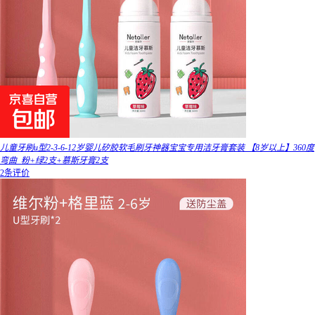
儿童牙刷u型2-3-6-12岁婴儿矽胶软毛刷牙神器宝宝专用洁牙膏套装 【8岁以上】360度
弯曲_粉+绿2支+慕斯牙膏2支
2条评价