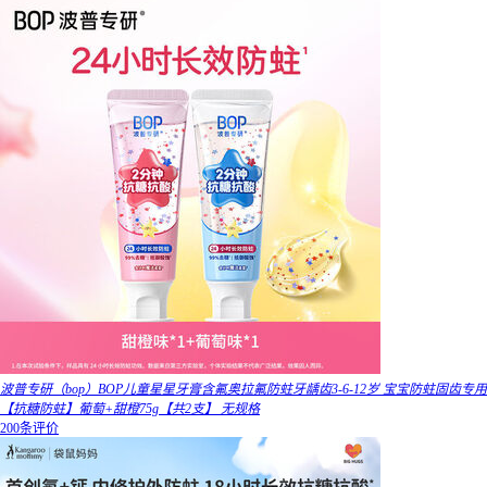
波普专研（bop）BOP儿童星星牙膏含氟奥拉氟防蛀牙龋齿3-6-12岁 宝宝防蛀固齿专用
【抗糖防蛀】葡萄+甜橙75g【共2支】 无规格
200条评价