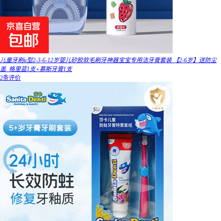
儿童牙刷u型2-3-6-12岁婴儿矽胶软毛刷牙神器宝宝专用洁牙膏套装 【2-6岁】送防尘
盖_格里蓝1支+慕斯牙膏1支
2条评价