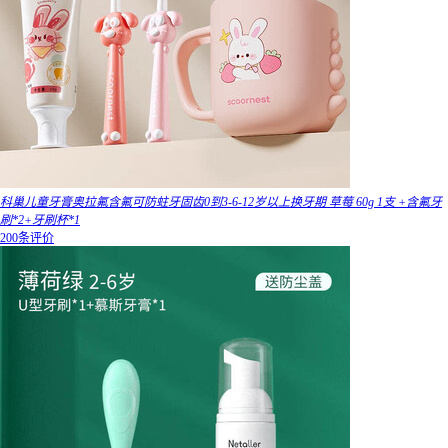
科巢儿童牙膏奥拉氟含氟可防蛀牙固齿0到3-6-12岁以上换牙期 草莓 60g 1支 +含氟牙
刷*2+牙刷杯*1
200条评价