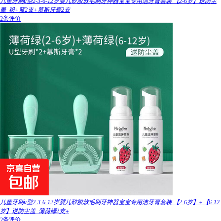
儿童牙刷u型2-3-6-12岁婴儿矽胶软毛刷牙神器宝宝专用洁牙膏套装 【2-6岁】送防尘
盖_粉+蓝2支+慕斯牙膏2支
2条评价
儿童牙刷u型2-3-6-12岁婴儿矽胶软毛刷牙神器宝宝专用洁牙膏套装 【2-6岁】+【6-12
岁】送防尘盖_薄荷绿2支+
2条评价