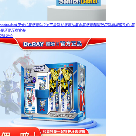
sanita-denti莎卡儿童牙膏6-12岁三重防蛀牙膏儿童含氟牙膏韩国进口防龋抑菌 5岁+草
莓牙膏牙刷套装
2条评价