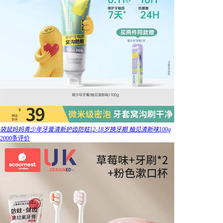
袋鼠妈妈青少年牙膏清新护齿防蛀12-18岁换牙期 柚见清新味100g
2000条评价