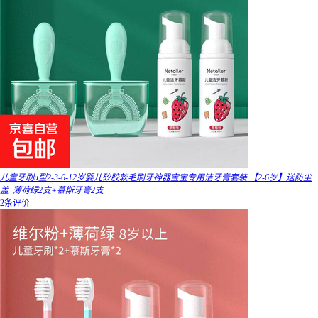
儿童牙刷u型2-3-6-12岁婴儿矽胶软毛刷牙神器宝宝专用洁牙膏套装 【2-6岁】送防尘
盖_薄荷绿2支+慕斯牙膏2支
2条评价