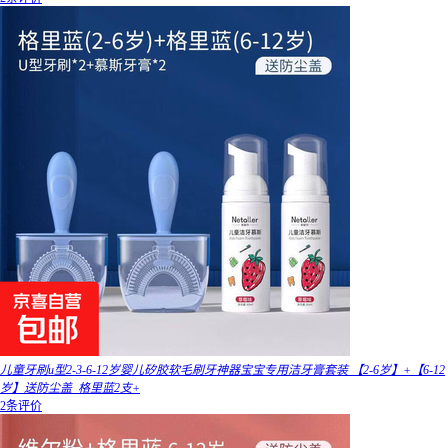
儿童牙刷u型2-3-6-12岁婴儿矽胶软毛刷牙神器宝宝专用洁牙膏套装 【2-6岁】+【6-12
岁】送防尘盖_格里蓝2支+
2条评价