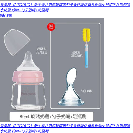
爱帛哆（AIBODUO）新生婴儿奶瓶玻璃带勺子头硅胶仿母乳迷你小号初生儿喂药喂
水奶瓶 绿80+勺子奶嘴+奶瓶刷
0条评价
爱帛哆（AIBODUO）新生婴儿奶瓶玻璃带勺子头硅胶仿母乳迷你小号初生儿喂药喂
水奶瓶 粉80+勺子奶嘴+奶瓶刷