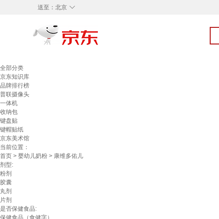
◇
送至：
北京
全部分类
京东知识库
品牌排行榜
普联摄像头
一体机
收纳包
键盘贴
键帽贴纸
京东美术馆
当前位置：
首页
>
婴幼儿奶粉
> 康维多佑儿
剂型:
粉剂
胶囊
丸剂
片剂
是否保健食品:
保健食品（食健字）