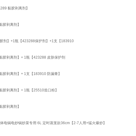
289 黏胶剥离剂】
 黏胶剥离剂】
】+1瓶【423288保护剂】+1支【183910
胶剥离剂】+ 1瓶【423288 皮肤保护剂
胶剥离剂】+ 1支【183910 防漏膏】
黏胶剥离剂】+ 1瓶【25510造口粉】
 黏胶剥离剂】
锅电炒锅炒菜专用 6L 定时蒸笼款36cm【2-7人用+猛火爆炒】