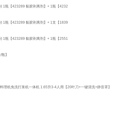
瓶【423289 黏胶剥离剂】+ 1瓶【4232
瓶【423289 黏胶剥离剂】+ 1支【1839
瓶【423289 黏胶剥离剂】+ 1瓶【2551
/瓶】
机免洗打浆机一体机 1.65升3-4人用【20叶刀+一键清洗+静音罩】