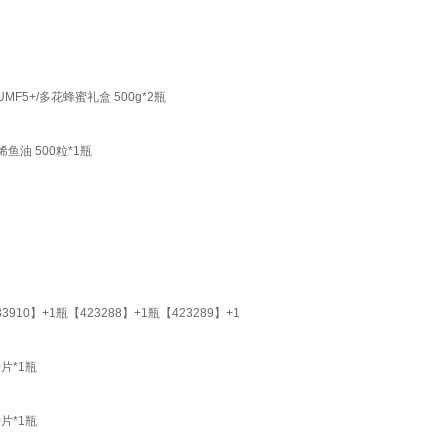
5+/多花蜂蜜礼盒 500g*2瓶
油 500粒*1瓶
】+1瓶【423288】+1瓶【423289】+1
片*1瓶
片*1瓶