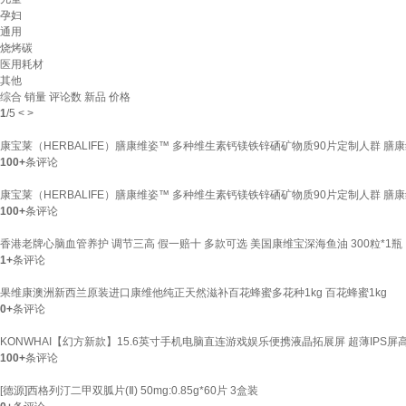
孕妇
通用
烧烤碳
医用耗材
其他
综合
销量
评论数
新品
价格
1
/
5
<
>
康宝莱（HERBALIFE）膳康维姿™ 多种维生素钙镁铁锌硒矿物质90片定制人群 膳康维
100+
条评论
康宝莱（HERBALIFE）膳康维姿™ 多种维生素钙镁铁锌硒矿物质90片定制人群 膳康维
100+
条评论
香港老牌心脑血管养护 调节三高 假一赔十 多款可选 美国康维宝深海鱼油 300粒*1瓶
1+
条评论
果维康澳洲新西兰原装进口康维他纯正天然滋补百花蜂蜜多花种1kg 百花蜂蜜1kg
0+
条评论
KONWHAI【幻方新款】15.6英寸手机电脑直连游戏娱乐便携液晶拓展屏 超薄IPS屏
100+
条评论
[德源]西格列汀二甲双胍片(Ⅱ) 50mg:0.85g*60片 3盒装