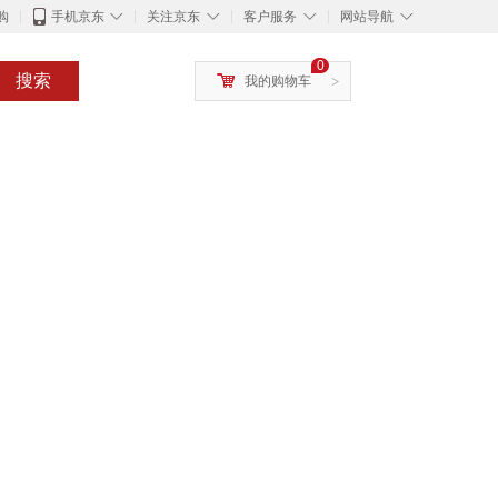
◇
◇
◇
◇
购
手机京东
关注京东
客户服务
网站导航
0
搜索
我的购物车
>