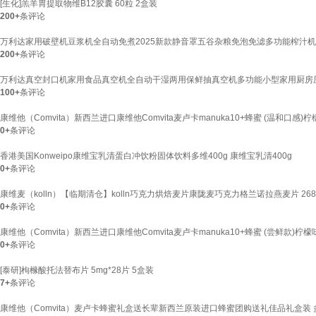
[生化]羔羊胃提取物维B12胶囊 60粒 2盒装
200+
条评论
万利达家用破壁机豆浆机全自动免煮2025新款静音罩五谷杂粮免泡免滤多功能榨汁机料
200+
条评论
万利达真空封口机家用食品真空机全自动干湿两用保鲜抽真空机多功能小型家用厨房压缩
100+
条评论
康维他（Comvita）新西兰进口康维他Comvita麦卢卡manuka10+蜂蜜 (温和口感)柠
0+
条评论
香港美国Konweipo康维宝乳清蛋白冲饮粉固体饮料多维400g 康维宝乳清400g
0+
条评论
康维麦（kolln）【临期清仓】kolln巧克力烘焙麦片康陇麦巧克力格兰诺拉燕麦片 2
0+
条评论
康维他（Comvita）新西兰进口康维他Comvita麦卢卡manuka10+蜂蜜 (尝鲜款)柠檬味
0+
条评论
[泰研]枸橼酸托法替布片 5mg*28片 5盒装
7+
条评论
康维他（Comvita）麦卢卡蜂蜜礼盒送长辈新西兰原装进口蜂蜜团购送礼佳品礼盒装 多花