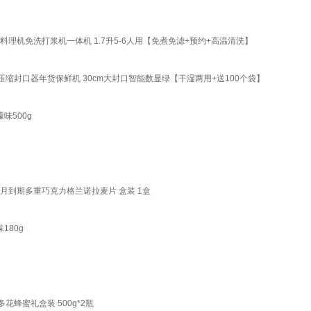
理机免洗打浆机一体机 1.7升5-6人用【免煮免滤+预约+高温清洗】
封口器年货保鲜机 30cm大封口智能数显绿【干湿两用+送100个袋】
檬味500g
68月到期多重巧克力格兰诺拉麦片 盒装 1盒
180g
蜂蜜礼盒装 500g*2瓶