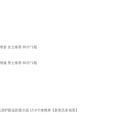
姿 女士推荐 90片*1瓶
健 男士推荐 90片*1瓶
高清护眼追剧显示器 15.6寸便携屏【新形态多场景】