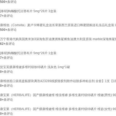
500+
条评论
[泰研]枸橼酸托法替布片 5mg*28片 3盒装
7+
条评论
康维他（Comvita）麦卢卡蜂蜜礼盒送长辈新西兰原装进口蜂蜜团购送礼佳品礼盒装 UMF
500+
条评论
万宁香港代购美国奥米加3深海鱼肝油澳洲角鲨烯鱼油澳大利亚原装 marble深海角鲨烯鱼
62+
条评论
[泰研]枸橼酸托法替布片 5mg*28片 1盒装
7+
条评论
贺宝芙膳康维健多维钙镁铁锌硒片 浅灰色 1mg*1罐
0+
条评论
康维德造口袋底盘黏胶剥离剂423289残胶除胶剂附件祛除多种粘合剂 全套】1支【183910
0+
条评论
康宝莱（HERBALIFE）国产膳康维健维 维佳维睿 多维生素钙镁锌硒片 维健(男性) 90
0+
条评论
康宝莱（HERBALIFE）国产膳康维健维 维佳维睿 多维生素钙镁锌硒片 维姿(女性) 90
0+
条评论