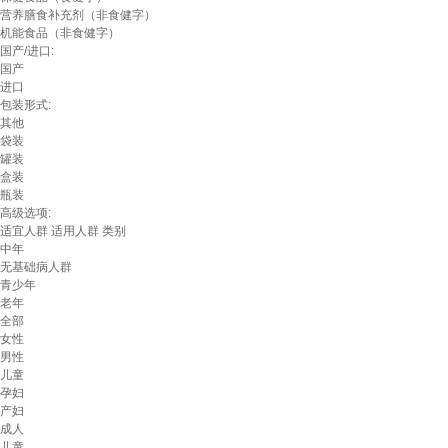
营养膳食补充剂（非食健字）
机能食品（非食健字）
国产/进口:
国产
进口
包装形式:
其他
袋装
罐装
盒装
瓶装
高级选项:
适宜人群
适用人群
类别
中年
无基础病人群
青少年
老年
全部
女性
男性
儿童
孕妇
产妇
成人
儿童