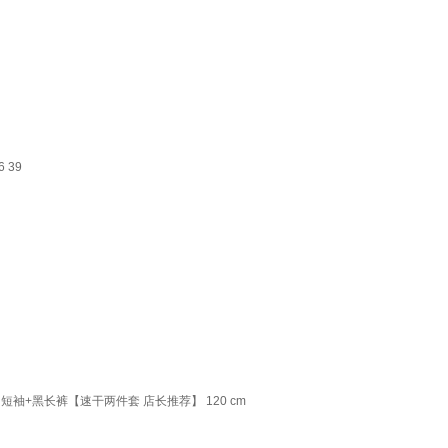
 39
袖+黑长裤【速干两件套 店长推荐】 120 cm