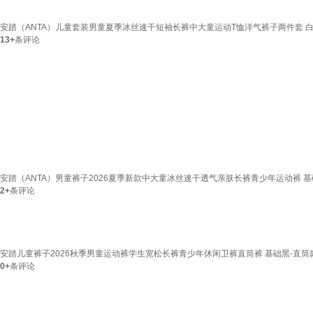
安踏（ANTA）儿童套装男童夏季冰丝速干短袖长裤中大童运动T恤洋气裤子两件套 白色
13+
条评论
安踏（ANTA）男童裤子2026夏季新款中大童冰丝速干透气亲肤长裤青少年运动裤 基
2+
条评论
安踏儿童裤子2026秋季男童运动裤学生宽松长裤青少年休闲卫裤直筒裤 基础黑-直筒款
0+
条评论