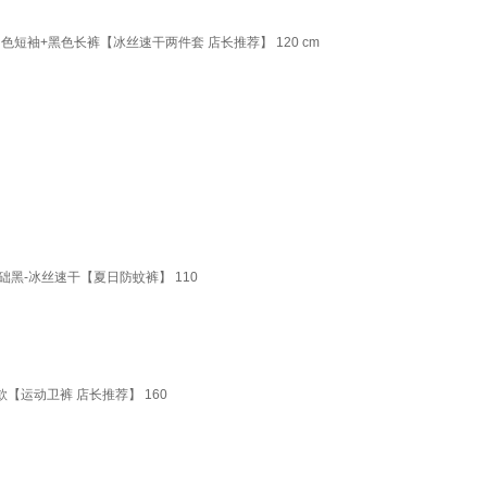
短袖+黑色长裤【冰丝速干两件套 店长推荐】 120 cm
础黑-冰丝速干【夏日防蚊裤】 110
【运动卫裤 店长推荐】 160