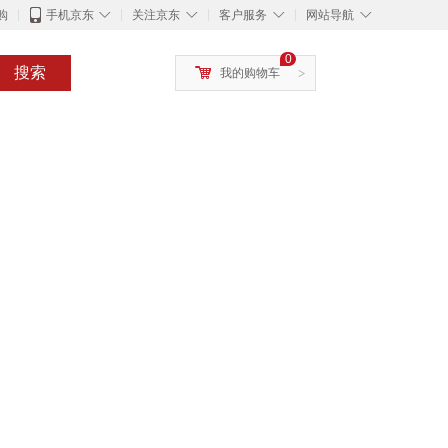
◇
◇
◇
◇
购
手机京东
关注京东
客户服务
网站导航
0
搜索
我的购物车
>