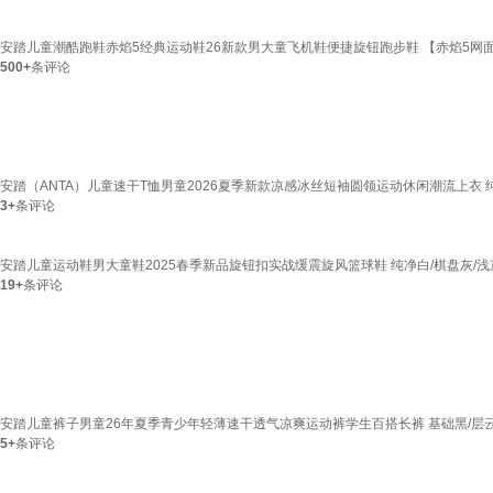
安踏儿童潮酷跑鞋赤焰5经典运动鞋26新款男大童飞机鞋便捷旋钮跑步鞋 【赤焰5网面】银/
500+
条评论
安踏（ANTA）儿童速干T恤男童2026夏季新款凉感冰丝短袖圆领运动休闲潮流上衣 纯
3+
条评论
安踏儿童运动鞋男大童鞋2025春季新品旋钮扣实战缓震旋风篮球鞋 纯净白/棋盘灰/浅鸢紫
19+
条评论
安踏儿童裤子男童26年夏季青少年轻薄速干透气凉爽运动裤学生百搭长裤 基础黑/层云灰 
5+
条评论