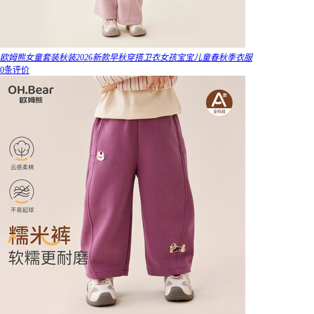
欧姆熊女童套装秋装2026新款早秋穿搭卫衣女孩宝宝儿童春秋季衣服
0条评价