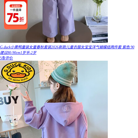
G.duck小黄鸭童装女童春秋套装2026新款儿童衣服女宝宝洋气蝴蝶结两件套 紫色 90
建议80-90cm1岁半-2岁
5条评价