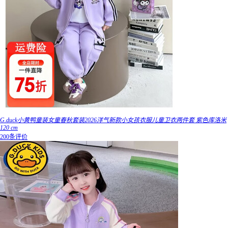
G.duck小黄鸭童装女童春秋套装2026洋气新款小女孩衣服儿童卫衣两件套 紫色库洛米
120 cm
200条评价