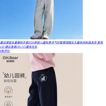
童话课堂女童春秋外套2026新款儿童秋季洋气时髦棒球服女大童休闲秋装夹克 紫色
120 建议身高105-115厘米左右
0条评价