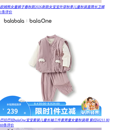
欧姆熊女童裤子春秋款2026新款女宝宝外穿秋季儿童秋装直筒长卫裤
1条评价
巴拉巴拉balaOne宝宝套装儿童长袖三件套男童女童秋装萌 紫红60211 80
69条评价