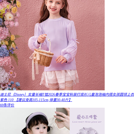
迪士尼（Disney）女童长袖T恤2026春季宝宝秋装打底衫儿童泡泡袖内搭女孩圆领上衣
紫色 110 【建议身高105-115cm,体重30-40斤】
69条评价