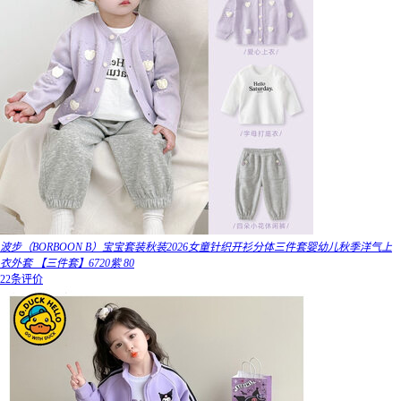
波步（BORBOON B）宝宝套装秋装2026女童针织开衫分体三件套婴幼儿秋季洋气上
衣外套 【三件套】6720紫 80
22条评价