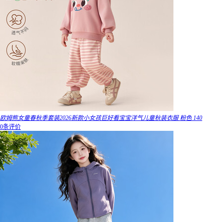
欧姆熊女童春秋季套装2026新款小女孩巨好看宝宝洋气儿童秋装衣服 粉色 140
0条评价