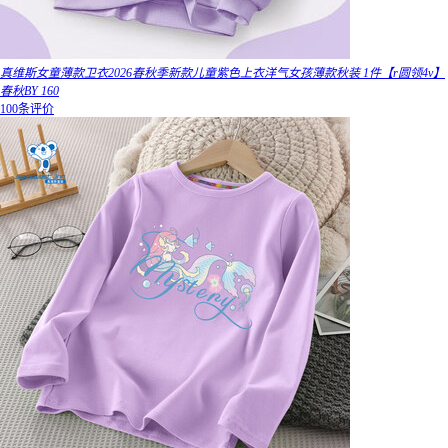
真维斯女童薄款卫衣2026春秋季新款儿童紫色上衣洋气女孩薄款秋装 1件【r圆领4v】
春秋BY 160
100条评价