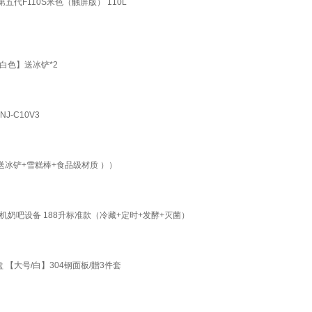
代F110S米色（触屏版） 110L
白色】送冰铲*2
-C10V3
送冰铲+雪糕棒+食品级材质 ））
奶吧设备 188升标准款（冷藏+定时+发酵+灭菌）
【大号/白】304钢面板/贈3件套