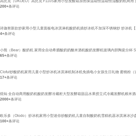
高比克（UKOEO）高比克 F110S家用小型发醒箱加热保温箱恒温箱恒湿酸奶机商用 第五
200+
条评论
诗迦努新款炒家用小型儿童面板电冰淇淋机酸奶机插炒冰机不加深不锈钢炒 炒冰机【
4+
条评论
小熊（Bear）酸奶机 家用全自动希腊酸奶奶酪米酒机酸奶发酵机玻璃内胆陶瓷分杯 SNJ
65+
条评论
Cloful炒酸奶机家用儿童小型炒冰机冰淇淋机制冰机免插电小女孩生日礼物 蜜桃粉（
17+
条评论
煜灿 全自动商用酸奶机酸奶发酵冷藏柜大型发酵箱甜品水果捞立式冷藏发酵机粮米酒机
2000+
条评论
欧乐多（Olodo）炒冰机家用小型迷你炒酸奶机儿童自制酸奶机雪糕机器冰淇淋冰沙盘 
100+
条评论