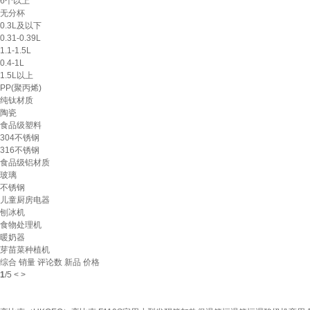
6个以上
无分杯
0.3L及以下
0.31-0.39L
1.1-1.5L
0.4-1L
1.5L以上
PP(聚丙烯)
纯钛材质
陶瓷
食品级塑料
304不锈钢
316不锈钢
食品级铝材质
玻璃
不锈钢
儿童厨房电器
刨冰机
食物处理机
暖奶器
芽苗菜种植机
综合
销量
评论数
新品
价格
1
/
5
<
>