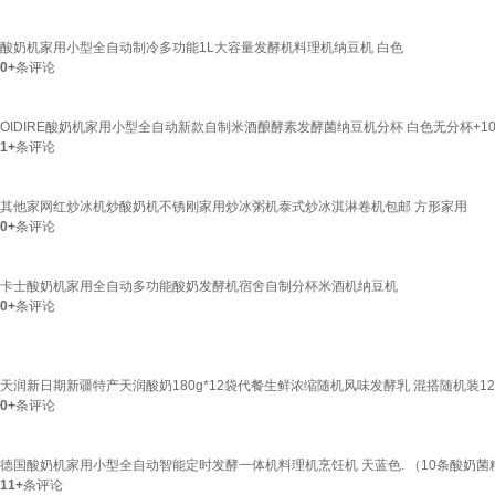
酸奶机家用小型全自动制冷多功能1L大容量发酵机料理机纳豆机 白色
0+
条评论
OIDIRE酸奶机家用小型全自动新款自制米酒酿酵素发酵菌纳豆机分杯 白色无分杯+1
1+
条评论
其他家网红炒冰机炒酸奶机不锈刚家用炒冰粥机泰式炒冰淇淋卷机包邮 方形家用
0+
条评论
卡士酸奶机家用全自动多功能酸奶发酵机宿舍自制分杯米酒机纳豆机
0+
条评论
天润新日期新疆特产天润酸奶180g*12袋代餐生鲜浓缩随机风味发酵乳 混搭随机装1
0+
条评论
德国酸奶机家用小型全自动智能定时发酵一体机料理机烹饪机 天蓝色. （10条酸奶菌
11+
条评论