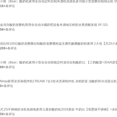
小熊（Bear）酸奶机家用全自动定时自制米酒机泡菜机多功能小型发酵自制纳豆机 SNJ
16+
条评论
金润兴酸奶发酵机商用全自动冷藏奶吧设备米酒纳豆鲜奶水果捞醒发箱 XF-32L
56+
条评论
优比特100亿酸奶发酵菌自制酸奶发酵菌粉益生菌乳酸菌酸奶粉家用 2大包【共20小
200+
条评论
小熊（Bear）酸奶机家用小型全自动智能定时迷你自制酸奶1L 【三档酸度+304内胆】S
69+
条评论
Ninja家用冰淇淋搅拌机CREAMi 7合1软冰淇淋制作机 冰糕奶昔 冻酸奶和冷冻甜点机 N
0+
条评论
JCZS不锈钢炒冰机免插电家用儿童炒酸奶机2026新款 牛奶白【母婴级不锈钢】+冰铲
50+
条评论