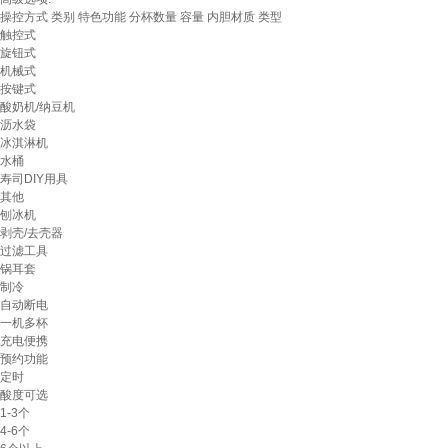
操控方式
类别
特色功能
分杯数量
容量
内胆材质
类型
触控式
旋钮式
机械式
按键式
酸奶机/纳豆机
沥水袋
冰淇淋机
水桶
寿司DIY用具
其他
刨冰机
剥壳/去壳器
过滤工具
锅耳套
制冷
自动断电
一机多杯
充电便携
预约功能
定时
酸度可选
1-3个
4-6个