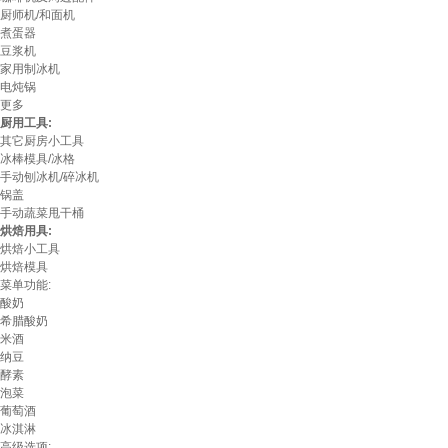
厨师机/和面机
煮蛋器
豆浆机
家用制冰机
电炖锅
更多
厨用工具:
其它厨房小工具
冰棒模具/冰格
手动刨冰机/碎冰机
锅盖
手动蔬菜甩干桶
烘焙用具:
烘焙小工具
烘焙模具
菜单功能:
酸奶
希腊酸奶
米酒
纳豆
酵素
泡菜
葡萄酒
冰淇淋
高级选项: