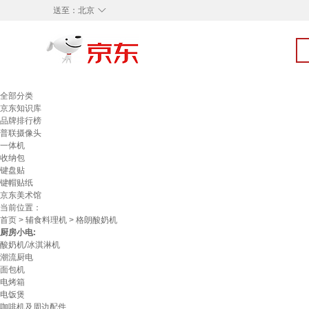
◇
送至：
北京
全部分类
京东知识库
品牌排行榜
普联摄像头
一体机
收纳包
键盘贴
键帽贴纸
京东美术馆
当前位置：
首页
>
辅食料理机
> 格朗酸奶机
厨房小电:
酸奶机/冰淇淋机
潮流厨电
面包机
电烤箱
电饭煲
咖啡机及周边配件