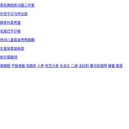
黑色舞蹈练功服三件套
外贸牛仔马甲女款
麻希玛柔男童
毛尾巴牛仔裤
休闲儿童套装男韩版酷
女童装套装秋款
依尔婴翻领
坡跟鞋
平板电脑
洗面奶
人参
布艺沙发
水龙头
二胡
法拉利
雅马哈钢琴
蜂蜜
唇膏