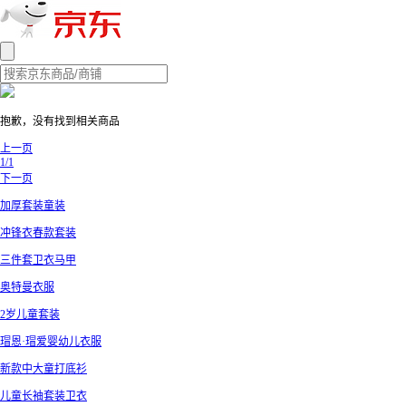
抱歉，没有找到相关商品
上一页
1/1
下一页
加厚套装童装
冲锋衣春款套装
三件套卫衣马甲
奥特曼衣服
2岁儿童套装
瑁恩·瑁爱婴幼儿衣服
新款中大童打底衫
儿童长袖套装卫衣