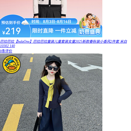
巴拉巴拉【balaOne】巴拉巴拉童装儿童套装女童2025新款春秋装小香风2件套 米白
10302 140
0条评价