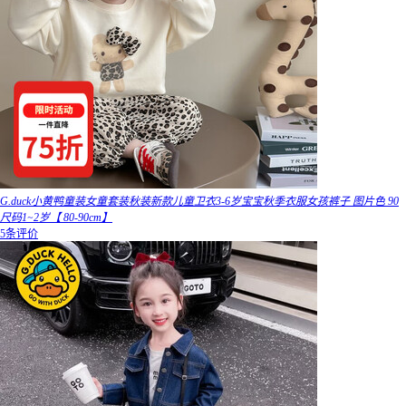
G.duck小黄鸭童装女童套装秋装新款儿童卫衣3-6岁宝宝秋季衣服女孩裤子 图片色 90
尺码1~2岁【 80-90cm】
5条评价