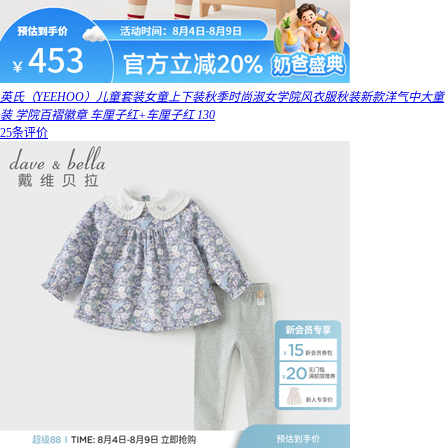
英氏（YEEHOO）儿童套装女童上下装秋季时尚淑女学院风衣服秋装新款洋气中大童
装 学院百褶徽章 车厘子红+车厘子红 130
25条评价