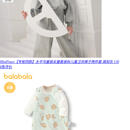
MiniPeace【专柜同款】太平鸟童装女童套装秋儿童卫衣裤子两件套 高知灰 130
8条评价