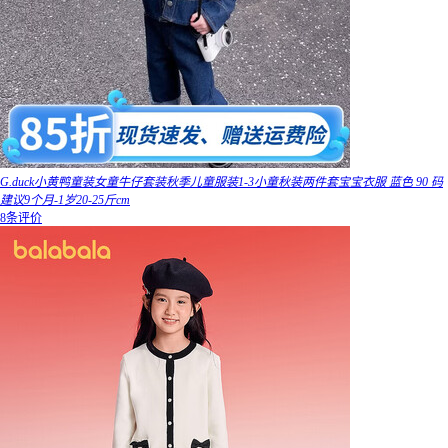
G.duck小黄鸭童装女童牛仔套装秋季儿童服装1-3小童秋装两件套宝宝衣服 蓝色 90 码
建议9个月-1岁20-25斤cm
8条评价