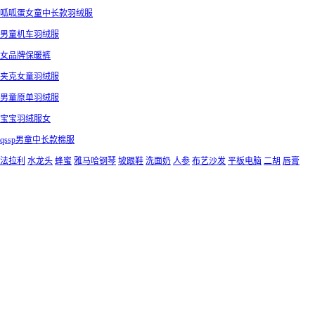
呱呱蛋女童中长款羽绒服
男童机车羽绒服
女品牌保暖裤
夹克女童羽绒服
男童原单羽绒服
宝宝羽绒服女
qssp男童中长款棉服
法拉利
水龙头
蜂蜜
雅马哈钢琴
坡跟鞋
洗面奶
人参
布艺沙发
平板电脑
二胡
唇膏