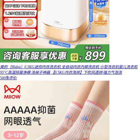
美的（Midea）0.5KG迷你内衣洗衣机 全自动内衣内裤洗衣机 小型洗衣机婴儿洗衣机
95°C高温除菌净螨 洗袜子神器 【0.5KG内衣洗烘】下吹风透烘|强力气泡洗
500条评价