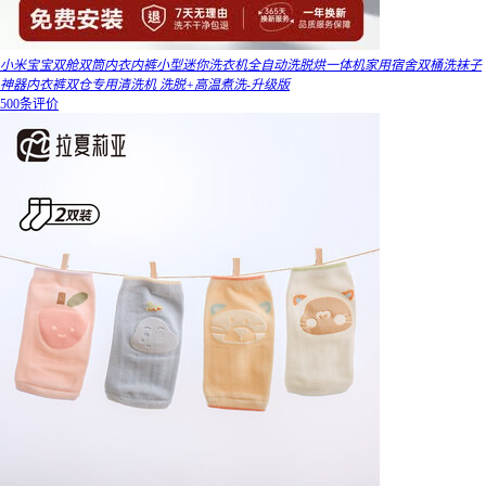
小米宝宝双舱双筒内衣内裤小型迷你洗衣机全自动洗脱烘一体机家用宿舍双桶洗袜子
神器内衣裤双仓专用清洗机 洗脱+高温煮洗-升级版
500条评价