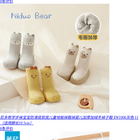
0条评价
尼多熊学步袜宝宝防滑底软底儿童地板袜鞋袜婴儿加厚加绒冬袜子鞋 XW1006灰色 11
（适用脚长10.5cm）
0条评价