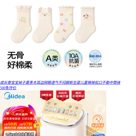
成长寄宝宝袜子夏季木耳边网眼透气不闷脚新生婴儿夏棉袜松口不勒中筒袜
500条评价