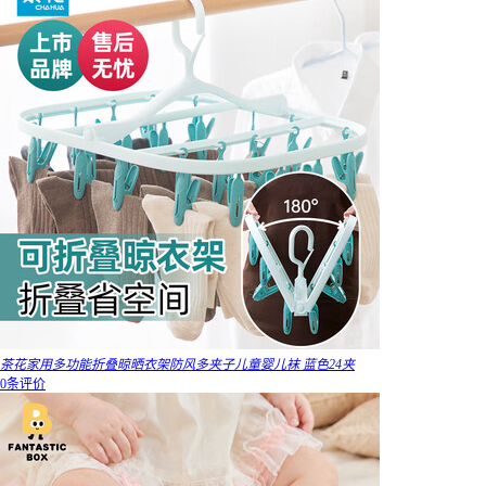
茶花家用多功能折叠晾晒衣架防风多夹子儿童婴儿袜 蓝色24夹
0条评价