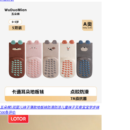
五朵棉5双婴儿袜子薄款地板袜防滑防凉儿童袜子无骨宝宝学步袜
500条评价