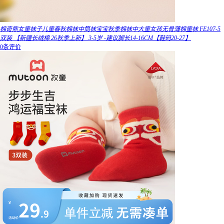
棉奇熊女童袜子儿童春秋棉袜中筒袜宝宝秋季棉袜中大童女孩无骨薄棉童袜 FE107-5
双装 【新疆长绒棉 26秋季上新】 3-5岁 -建议脚长14-16CM【鞋码20-27】
0条评价