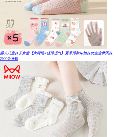
猫人儿童袜子女童【大网眼+轻薄透气】夏季薄款中筒袜女宝宝休闲袜
2000条评价