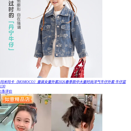
玛米玛卡（MOMOCO）童装女童外套2026春季款中大童时尚洋气牛仔外套 牛仔蓝
130
1条评价