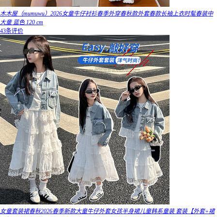
木木屋（mumuwu）2026女童牛仔衬衫春季外穿春秋款外套春款长袖上衣时髦春装中
大童 蓝色 120 cm
43条评价
女童套装裙春秋2026春季新款大童牛仔外套女孩半身裙儿童韩系童装 套装【外套+裙