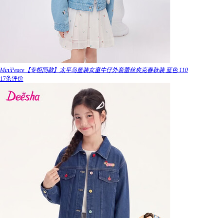
MiniPeace【专柜同款】太平鸟童装女童牛仔外套蕾丝夹克春秋装 蓝色 110
17条评价