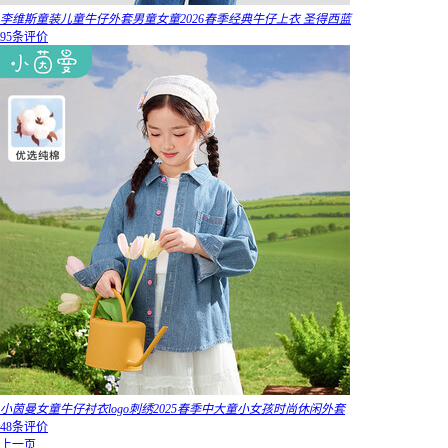
李维斯童装儿童牛仔外套男童女童2026春季经典牛仔上衣 圣得西蓝
95条评价
小茵曼女童牛仔衬衣logo刺绣2025春季中大童小女孩时尚休闲外套
48条评价
上一页