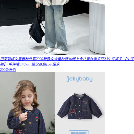
巴莱恩娜女童春秋外套2026新款女大童秋装休闲上衣儿童秋季夹克衫牛仔裤子 【牛仔
裤】-单件哦 140 cm 建议身高130-厘米
200条评价