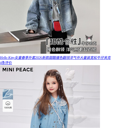
Hello Kitty女童春季外套2026新款甜酷撞色翻领洋气中大童装宽松牛仔夹克
4条评价