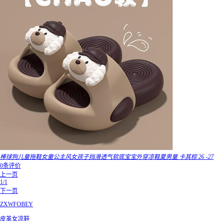
棒球狗儿童拖鞋女童公主风女孩子挡滑透气软底宝宝外穿凉鞋夏男童 卡其棕 26 -27
0条评价
上一页
1/1
下一页
ZXWFOBEY
皮革女凉鞋