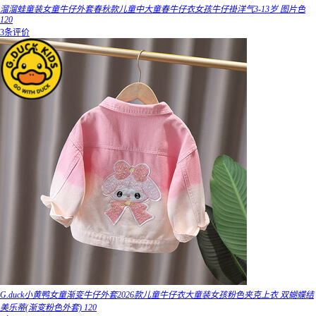
溜溜蛙童装女童牛仔外套春秋款儿童中大童春牛仔衣女孩牛仔褂洋气3-13岁 图片色
120
3条评价
G.duck小黄鸭女童渐变牛仔外套2026款儿童牛仔衣大童装女孩粉色夹克上衣 双蝴蝶结
美乐蒂(渐变粉色外套) 120