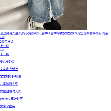
诺佳微淇女童外套秋冬款2025儿童中大童牛仔衣加绒加厚休闲运动冬装棉衣服 灰色
150
200条评价
上一页
1/2
下一页
夏女童外套
女童皮衣新款
宝宝加厚棒球服
儿童防晒夹克
女童圆领呢大衣
jmbear女童装外套
女李宁童装