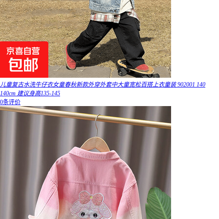
儿童复古水洗牛仔衣女童春秋新款外穿外套中大童宽松百搭上衣童装 902001 140
140cm 建议身高135-145
0条评价