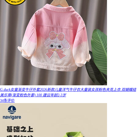
G.duck女童渐变牛仔外套2026新款儿童洋气牛仔衣大童装女孩粉色夹克上衣 双蝴蝶结
美乐蒂(渐变粉色外套) 100 建议年龄2-3岁
34条评价