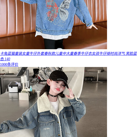
卡兔蓝猫童装女童牛仔外套春秋款儿童中大童春季牛仔衣女孩牛仔褂时尚洋气 笑脸蓝
色 140
1000条评价