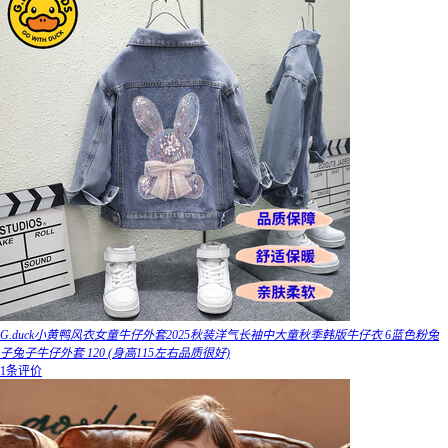
G.duck小黄鸭风衣女童牛仔外套2025秋装洋气长袖中大童秋季韩版牛仔衣 6蓝色粉兔
子兔子牛仔外套 120 (身高115左右品质很好)
1条评价