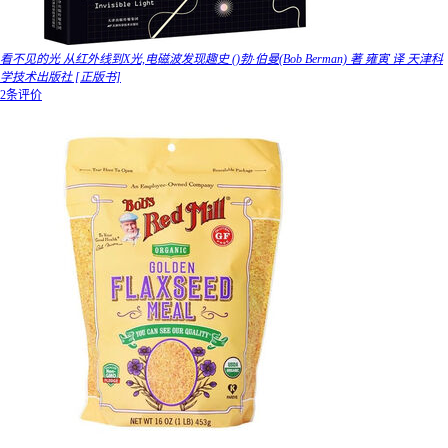
看不见的光 从红外线到X光,电磁波发现趣史 ()勃·伯曼(Bob Berman) 著 雍寅 译 天津科
学技术出版社 [正版书]
2条评价