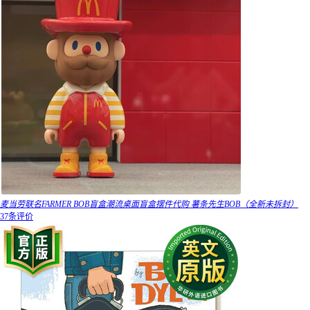
麦当劳联名FARMER BOB盲盒潮流桌面盲盒摆件代购 薯条先生BOB（全新未拆封）
37条评价