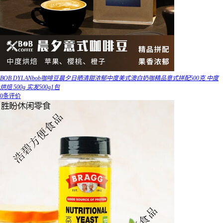
BOB DYLANbob咖啡豆晨夕日晒清甜浓郁中度美式澳白奶咖精品意式拼配500克 中度
烘焙 500g 实发500g1包
0条评价