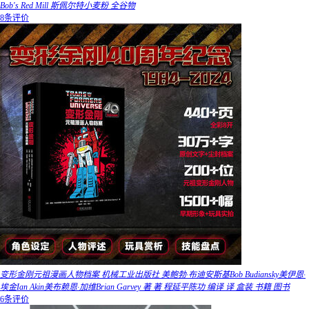
Bob's Red Mill 斯佩尔特小麦粉 全谷物
8条评价
变形金刚元祖漫画人物档案 机械工业出版社 美鲍勃·布迪安斯基Bob Budiansky美伊恩·
埃金Ian Akin美布赖恩·加维Brian Garvey 著 著 程延平陈功 编译 译 盒装 书籍 图书
6条评价