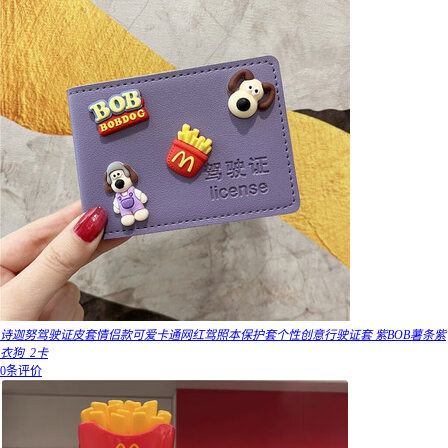
诗迦努驾驶证皮套情侣款可爱卡通网红驾照本保护套个性创意行驶证套 紫BOB薯条紫
衣狗_2卡
0条评价