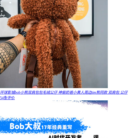
环球影城bob小熊双肩包包毛绒公仔 神偷奶爸小黄人周边tim熊同款 双肩包 公仔
54条评价