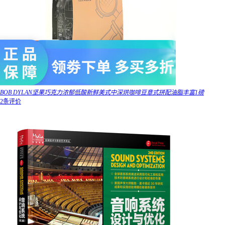
BOB DYLAN坚果巧克力浓郁低酸新鲜美式中深烘咖啡豆意式拼配油脂丰富1磅
2条评价