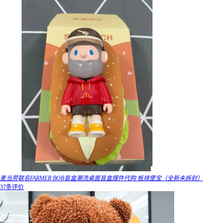
麦当劳联名FARMER BOB盲盒潮流桌面盲盒摆件代购 板烧堡宝（全新未拆封）
37条评价