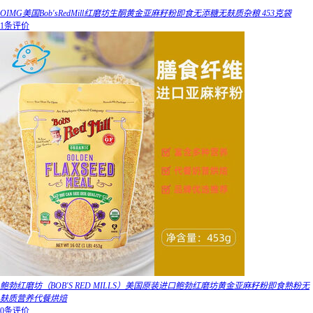
OIMG美国Bob'sRedMill红磨坊生酮黄金亚麻籽粉即食无添糖无麸质杂粮 453克袋
1条评价
鲍勃红磨坊（BOB'S RED MILLS）美国原装进口鲍勃红磨坊黄金亚麻籽粉即食熟粉无
麸质营养代餐烘焙
0条评价