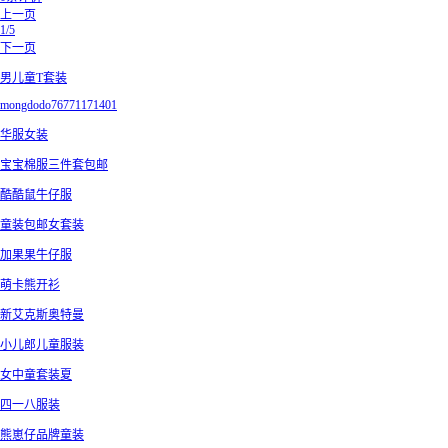
上一页
1/5
下一页
男儿童T套装
mongdodo76771171401
华服女装
宝宝棉服三件套包邮
酷酷鼠牛仔服
童装包邮女套装
加果果牛仔服
萌卡熊开衫
新艾克斯奥特曼
小儿郎儿童服装
女中童套装夏
四一八服装
熊崽仔品牌童装