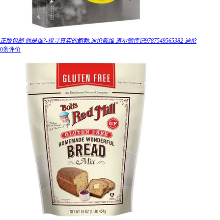
正版包邮 他是谁?-探寻真实的鲍勃.迪伦戴维·道尔顿传记9787549565382 迪伦
0条评价