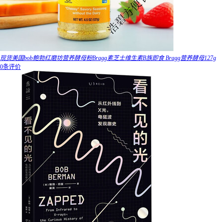
现货美国bob鲍勃红磨坊营养酵母粉Bragg素芝士维生素B族即食 Bragg营养酵母127g
0条评价