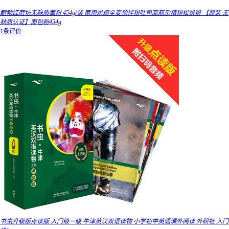
鲍勃红磨坊无麸质面粉 454g/袋 家用烘焙全麦预拌粉吐司高筋杂粮粉松饼粉 【原装 无
麸质认证】面包粉454g
1条评价
书虫升级版点读版 入门级一级 牛津英汉双语读物 小学初中英语课外阅读 外研社 入门