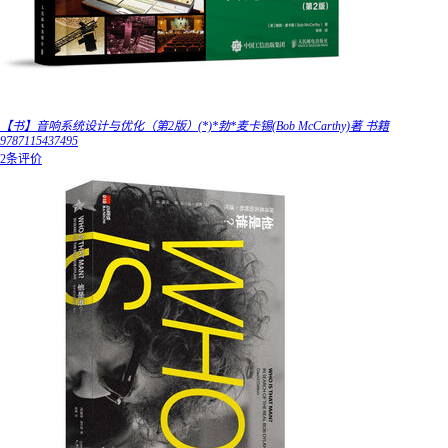
【书】音响系统设计与优化（第2版）(*)*勃*麦卡锡(Bob McCarthy)著 书籍
9787115437495
2条评价