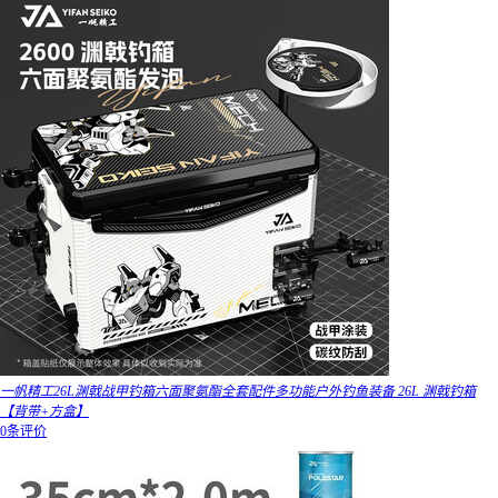
一帆精工26L渊戟战甲钓箱六面聚氨酯全套配件多功能户外钓鱼装备 26L 渊戟钓箱
【背带+方盒】
0条评价