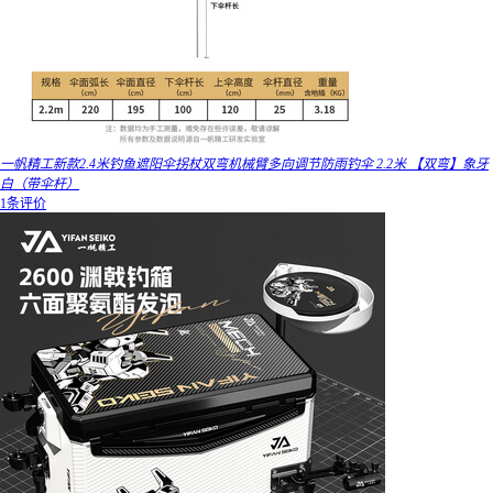
一帆精工新款2.4米钓鱼遮阳伞拐杖双弯机械臂多向调节防雨钓伞 2.2米 【双弯】象牙
白（带伞杆）
1条评价