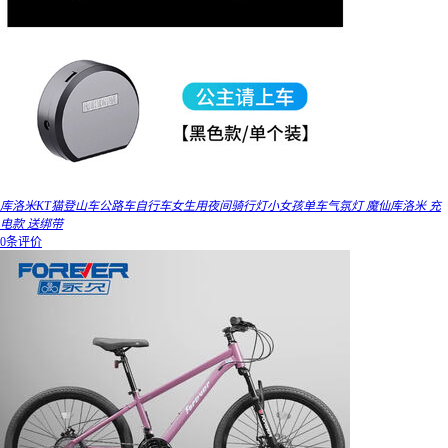
库洛米KT猫登山车公路车自行车女生用夜间骑行灯小女孩单车气氛灯 魔仙库洛米 充
电款 送绑带
0条评价