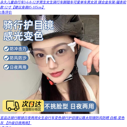
永久儿童自行车3-6-8-12岁男生女生骑行车脚踏车可爱单车男女孩 镁合金车架-辐条轮
款 12寸【建议身高85-105cm】
1条评价
宜品达骑行眼镜日夜两用女生自行车变色骑行护目镜公路太阳镜防风防晒 白框-变色
灰 【升级日夜两用】