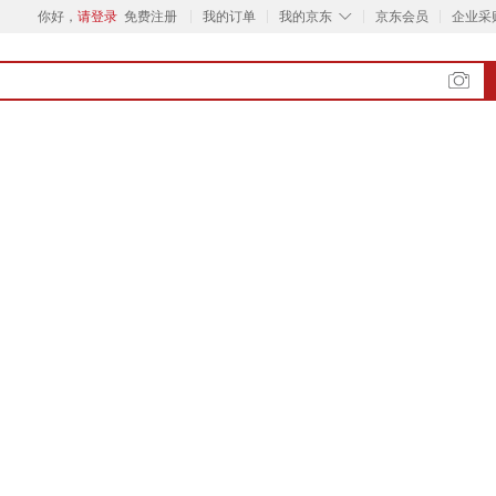
◇
你好，
请登录
免费注册
我的订单
我的京东
京东会员
企业采