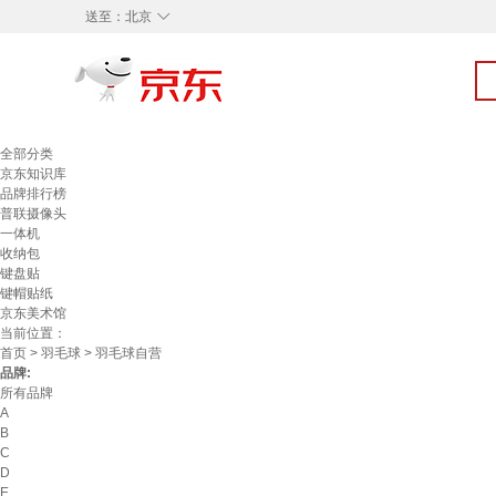
◇
送至：
北京
全部分类
京东知识库
品牌排行榜
普联摄像头
一体机
收纳包
键盘贴
键帽贴纸
京东美术馆
当前位置：
首页
>
羽毛球
> 羽毛球自营
品牌:
所有品牌
A
B
C
D
E