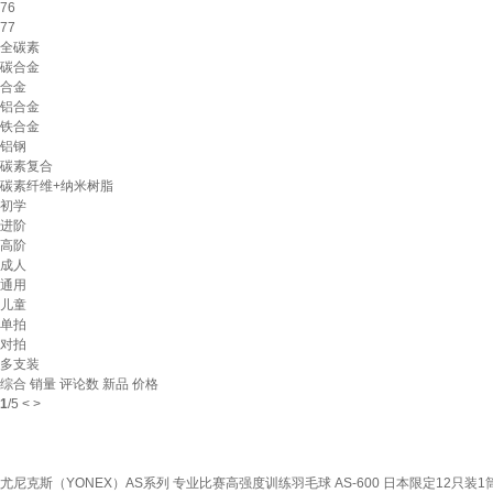
76
77
全碳素
碳合金
合金
铝合金
铁合金
铝钢
碳素复合
碳素纤维+纳米树脂
初学
进阶
高阶
成人
通用
儿童
单拍
对拍
多支装
综合
销量
评论数
新品
价格
1
/
5
<
>
尤尼克斯（YONEX）AS系列 专业比赛高强度训练羽毛球 AS-600 日本限定12只装1筒