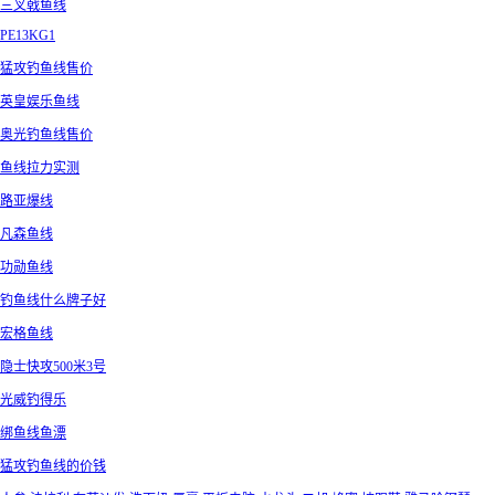
三叉戟鱼线
PE13KG1
猛攻钓鱼线售价
英皇娱乐鱼线
奥光钓鱼线售价
鱼线拉力实测
路亚爆线
凡森鱼线
功勋鱼线
钓鱼线什么牌子好
宏格鱼线
隐士快攻500米3号
光威钓得乐
绑鱼线鱼漂
猛攻钓鱼线的价钱