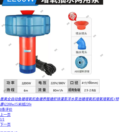
善美全自动鱼塘增氧机鱼塘养殖塘虾排灌泵浮水泵池塘增氧机增氧增氧机 (特
惠)2200w15米线220v
0条评价
上一页
1/1
下一页