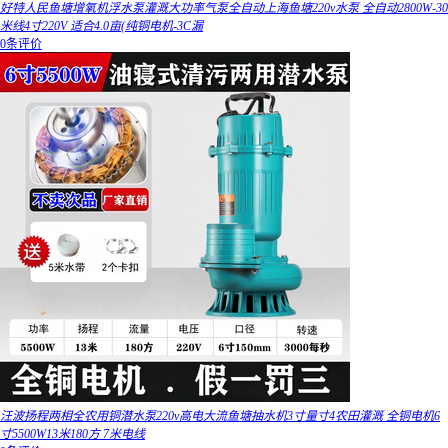
好特人民鱼塘增氧机浮水泵灌溉大功率气泵全自动上海鱼塘220v水泵 全自动2800W-30
米线4寸220V 适合4.0亩(纯铜电机-3C漏
0条评价
汪波扬程两相全农用铜潜水泵220v高电大流鱼塘抽水机3寸量寸4农田灌溉 全铜电机6
寸5500W13米180方 7米电线