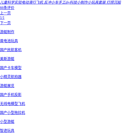
儿童科学实验电动滑行飞机 反冲小车手工diy科技小制作小玩具套装 打捞沉船
66条评价
上一页
1/1
下一页
游艇制作
兽电池玩具
国产民航客机
美斯游艇
国产卡车模型
小精灵航拍器
游艇展览
国产手机投影
无线电模型飞机
国产小型拖拉机
小型游艇
智途玩具