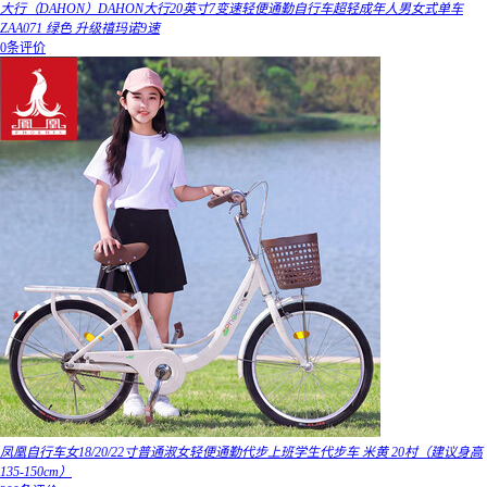
大行（DAHON）DAHON大行20英寸7变速轻便通勤自行车超轻成年人男女式单车
ZAA071 绿色 升级禧玛诺9速
0条评价
凤凰自行车女18/20/22寸普通淑女轻便通勤代步上班学生代步车 米黄 20村（建议身高
135-150cm）