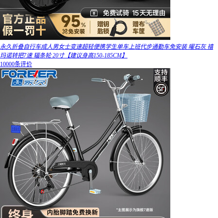
永久折叠自行车成人男女士变速超轻便携学生单车上班代步通勤车免安装 曜石灰 禧
玛诺转把7速 辐条轮 20寸【建议身高150-185CM】
10000条评价