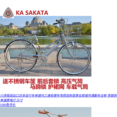
川泽阪田出口日本自行车单速内三速轻便车弯把双斜梁男女款城市通勤车全新 亮银色
单速摩电灯 26寸
1000条评价