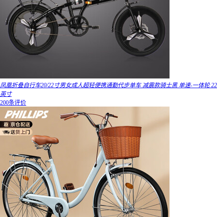
凤凰折叠自行车20/22寸男女成人超轻便携通勤代步单车 减震款骑士黑 单速-一体轮 22
英寸
200条评价