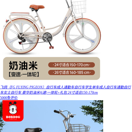
飞鸽（FG FLYING PIGEON）自行车成人通勤车自行车学生单车成人自行车通勤自行
车女士自行车 豪华奶油米|6速|一体轮+礼包 24寸适合150-170cm
5000条评价