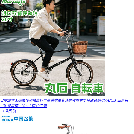
日本20寸无链条传动轴自行车原装学生变速男城市单车轻便通勤 CMA2033-亚黑色
（附赠车筐）20寸 3速/内三速
100条评价