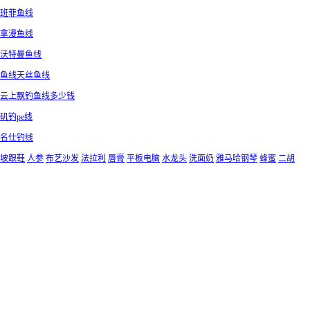
班菲鱼线
拿漫鱼线
沃特曼鱼线
鱼线天丝鱼线
云上飘钓鱼线多少钱
矶钓pe线
名仕钓线
坡跟鞋
人参
布艺沙发
法拉利
唇膏
平板电脑
水龙头
洗面奶
雅马哈钢琴
蜂蜜
二胡