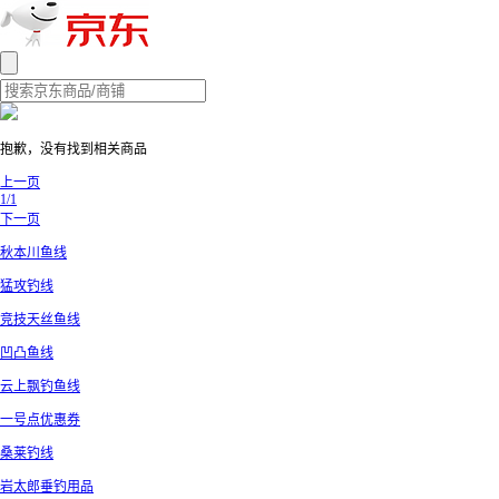
抱歉，没有找到相关商品
上一页
1/1
下一页
秋本川鱼线
猛攻钓线
竞技天丝鱼线
凹凸鱼线
云上飘钓鱼线
一号点优惠券
桑莱钓线
岩太郎垂钓用品