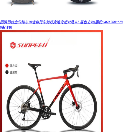
图腾铝合金公路车18速自行车骑行变速弯把公路 R2 暮色之吻(黑粉) 460 700c*28
0条评价