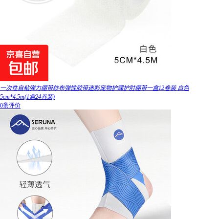
一次性自粘弹力绷带纱布弹性胶带迷彩宠物护踝护肘绷带一盒12卷装 白色
5cm*4.5m(1盒24卷装)
0条评价