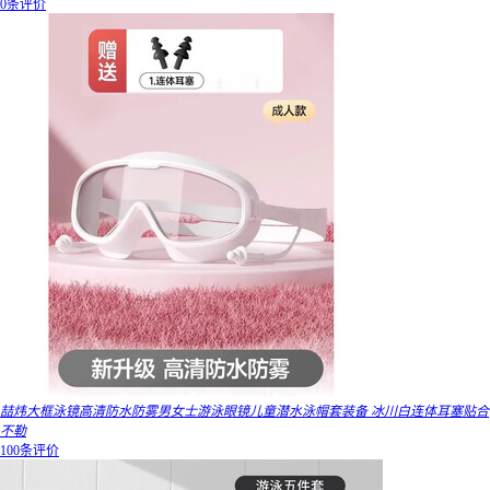
0条评价
喆炜大框泳镜高清防水防雾男女士游泳眼镜儿童潜水泳帽套装备 冰川白连体耳塞贴合
不勒
100条评价