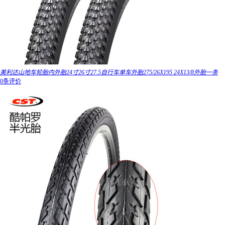
美利达山地车轮胎内外胎24寸26寸27.5自行车单车外胎275/26X195 24X13/8外胎一条
0条评价