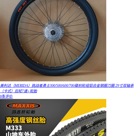
美利达（MERIDA）挑战者勇士300/500/600/700碟刹轮组铝合金钢圈刀圈 29寸双轴承
（卡式）后轮7速+轮胎
0条评价