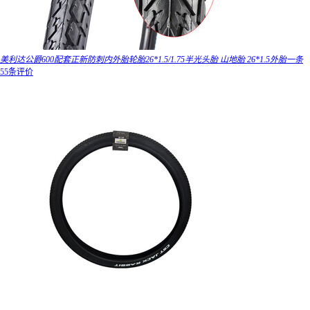
美利达公爵600配套正新防刺内外胎轮胎26*1.5/1.75半光头胎 山地胎 26*1.5外胎一条
55条评价