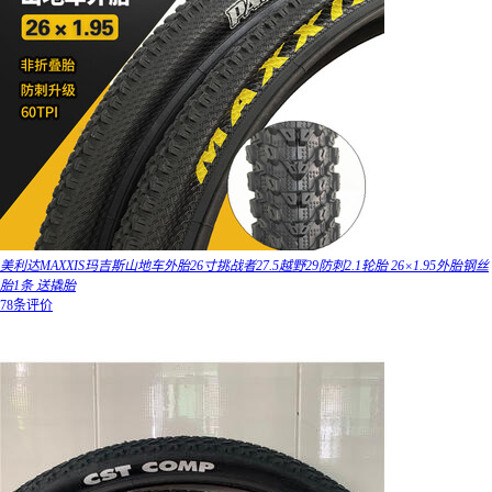
美利达MAXXIS玛吉斯山地车外胎26寸挑战者27.5越野29防刺2.1轮胎 26×1.95外胎钢丝
胎1条 送撬胎
78条评价