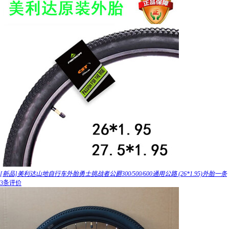
[新品]美利达山地自行车外胎勇士挑战者公爵300/500/600通用公路 (26*1.95)外胎一条
3条评价