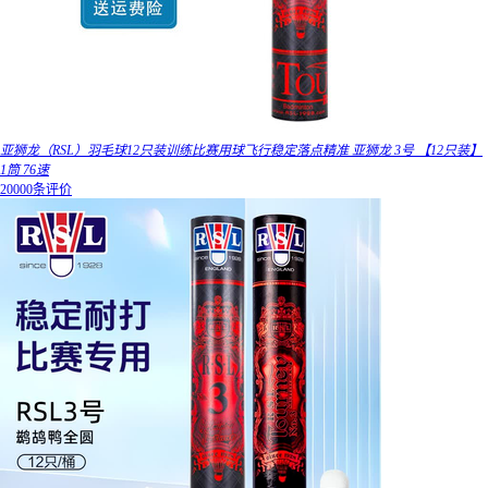
亚狮龙（RSL）羽毛球12只装训练比赛用球飞行稳定落点精准 亚狮龙 3号 【12只装】
1筒 76速
20000条评价