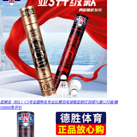
亚狮龙（RSL）C3号全圆鸭毛专业比赛羽毛球稳定耐打羽球76速12只装/桶
100000条评价