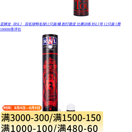
亚狮龙（RSL） 羽毛球鸭毛球12只装/桶 耐打稳定 比赛训练 RSL3号 12只装 1筒
100000条评价