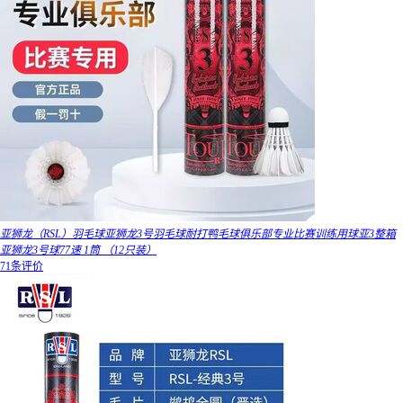
亚狮龙（RSL）羽毛球亚狮龙3号羽毛球耐打鸭毛球俱乐部专业比赛训练用球亚3整箱
亚狮龙3号球77速 1筒 （12只装）
71条评价