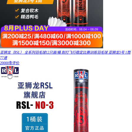
亚狮龙（RSL） 全系列羽毛球12只装/桶 耐打飞行稳定比赛训练羽毛球 亚狮龙3号 1筒
77速
20000条评价