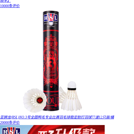
顺丰】
10000条评价
亚狮龙(RSL)NO.3号全圆鸭毛专业比赛羽毛球稳定耐打羽球77速12只装/桶
20000条评价