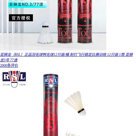
亚狮龙（RSL）正品羽毛球鸭毛球12只装/桶 耐打飞行稳定比赛训练 12只装 1筒 亚狮
龙3号 77速
2000条评价