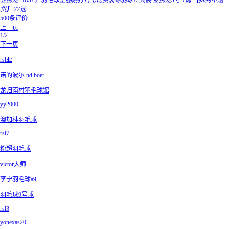
亚狮龙（RSL）羽毛球正品耐打日常比赛训练羽球12只装 亚狮龙3号 1筒 【拆封不退
货】 77速
500条评价
上一页
1/2
下一页
rsl亚
诺的波尔 nd boer
龙归南村羽毛球馆
yy2000
澳加林羽毛球
rsl7
粉超羽毛球
victor大师
李宁羽毛球a9
羽毛球9号球
rsl3
yonexas20