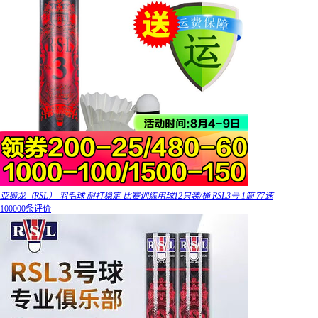
亚狮龙（RSL） 羽毛球 耐打稳定 比赛训练用球12只装/桶 RSL3号 1筒 77速
100000条评价