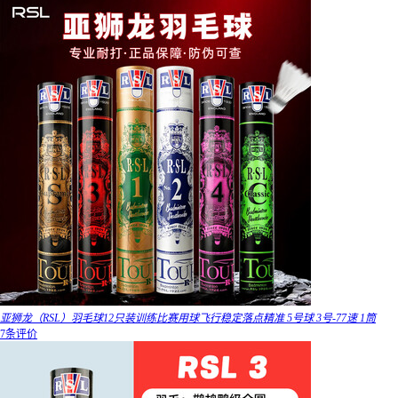
亚狮龙（RSL）羽毛球12只装训练比赛用球飞行稳定落点精准 5号球 3号-77速 1筒
7条评价