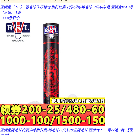
亚狮龙（RSL） 羽毛球飞行稳定 耐打比赛 初学训练鸭毛球12只装单桶 亚狮龙RSL3号
（76速） 1筒
10000条评价
亚狮龙羽毛球比赛训练耐打鹅/鸭毛球12只装专业羽毛球 亚狮龙RSL3号77速 1筒 【发