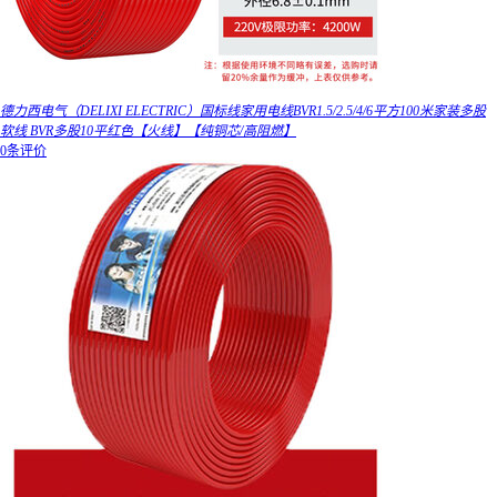
德力西电气（DELIXI ELECTRIC）国标线家用电线BVR1.5/2.5/4/6平方100米家装多股
软线 BVR多股10平红色【火线】【纯铜芯/高阻燃】
0条评价