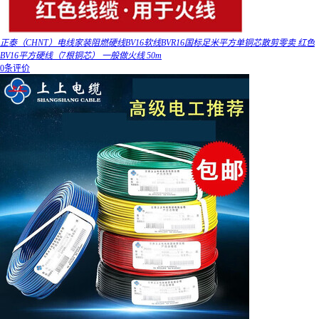
正泰（CHNT）电线家装阻燃硬线BV16软线BVR16国标足米平方单铜芯散剪零卖 红色
BV16平方硬线（7根铜芯） 一般做火线 50m
0条评价