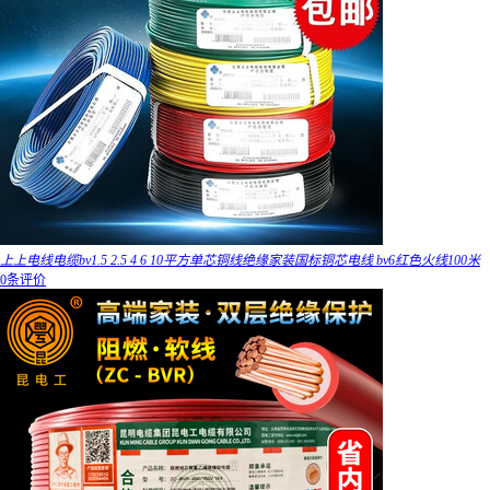
上上电线电缆bv1.5 2.5 4 6 10平方单芯铜线绝缘家装国标铜芯电线 bv6红色火线100米
0条评价