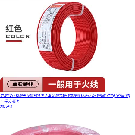
家用BV线纯铜电线国标25平方单股铜芯硬线家装零线地线火线阻燃 红色[100米/盘]
1.5平方毫米
2条评价