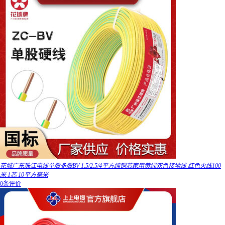
花城广东珠江电线单股多股BV 1.5/2.5/4平方纯铜芯家用黄绿双色接地线 红色火线100
米 1芯 10平方毫米
0条评价