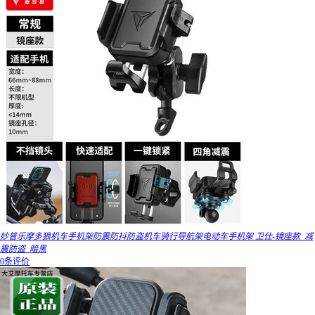
妙普乐摩多狼机车手机架防震防抖防盗机车骑行导航架电动车手机架 卫仕-镜座款_减
震防盗_暗黑
0条评价